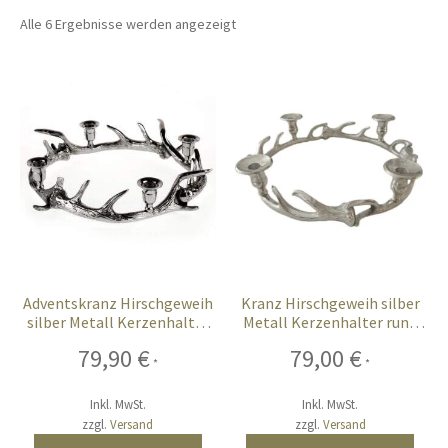
öffnen
Alle 6 Ergebnisse werden angezeigt
Unterm
Chalet-Hirsch Deko
öffnen
Unterm
Licht
öffnen
Ostern
Unterm
Bar-Küche
öffnen
Unterm
Events
öffnen
Adventskranz Hirschgeweih
Kranz Hirschgeweih silber
silber Metall Kerzenhalter
Metall Kerzenhalter rund
Möbel
rund für 4 Kerzen 45 cm
für 4 Kerzen 40 cm
79,90
€
79,00
€
*
*
Fink-Living
Inkl. MwSt.
Inkl. MwSt.
zzgl.
Versand
zzgl.
Versand
Riviera Maison