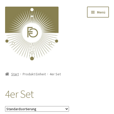
Zur
Zum
Menü
Navigation
Inhalt
springen
springen
Home
Start
Produkt Einheit
4er Set
Unterm
Deko
öffnen
4er Set
Unterm
Textilien
öffnen
Unterm
Kränze