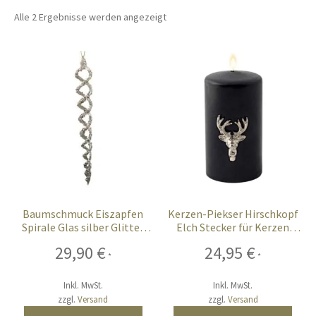
öffnen
Alle 2 Ergebnisse werden angezeigt
Unterm
Chalet-Hirsch Deko
öffnen
Unterm
Licht
öffnen
Ostern
Unterm
Bar-Küche
öffnen
Unterm
Events
öffnen
Baumschmuck Eiszapfen
Kerzen-Piekser Hirschkopf
Spirale Glas silber Glitter
Elch Stecker für Kerzen
Möbel
4er Set
silber Metall 4er Set
29,90
€
24,95
€
*
*
Fink-Living
Inkl. MwSt.
Inkl. MwSt.
zzgl.
Versand
zzgl.
Versand
Riviera Maison