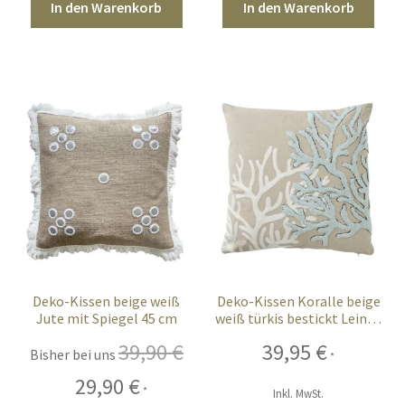
In den Warenkorb
In den Warenkorb
Sales
Vertrag widerrufen
Deko-Kissen beige weiß
Deko-Kissen Koralle beige
Jute mit Spiegel 45 cm
weiß türkis bestickt Leinen
45 cm
39,90
€
39,95
€
Bisher bei uns
*
Ursprünglicher
Aktueller
29,90
€
*
Inkl. MwSt.
Preis
Preis