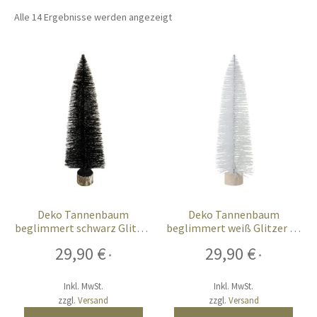
öffnen
Alle 14 Ergebnisse werden angezeigt
Unterm
Chalet-Hirsch Deko
öffnen
Unterm
Licht
öffnen
Ostern
Unterm
Bar-Küche
öffnen
Unterm
Events
öffnen
Deko Tannenbaum
Deko Tannenbaum
beglimmert schwarz Glitzer
beglimmert weiß Glitzer 63
Möbel
63 cm XL
cm XL
29,90
€
29,90
€
*
*
Fink-Living
Inkl. MwSt.
Inkl. MwSt.
zzgl.
Versand
zzgl.
Versand
Riviera Maison