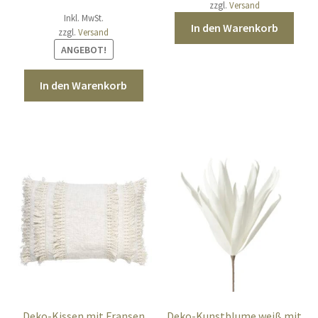
zzgl.
Versand
war:
ist:
Inkl. MwSt.
In den Warenkorb
39,90 €
zzgl.
Versand
29,90 €.
ANGEBOT!
In den Warenkorb
Deko-Kissen mit Fransen
Deko-Kunstblume weiß mit