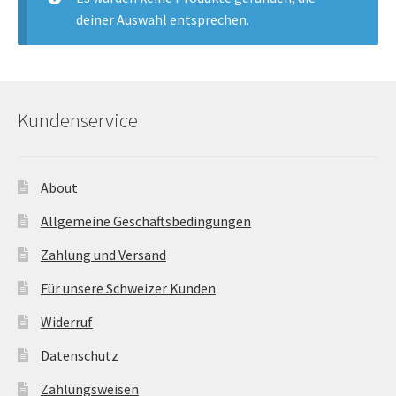
öffnen
deiner Auswahl entsprechen.
Unterm
Chalet-Hirsch Deko
öffnen
Unterm
Licht
öffnen
Kundenservice
Ostern
Unterm
About
Bar-Küche
öffnen
Allgemeine Geschäftsbedingungen
Unterm
Events
Zahlung und Versand
öffnen
Für unsere Schweizer Kunden
Möbel
Widerruf
Fink-Living
Datenschutz
Zahlungsweisen
Riviera Maison