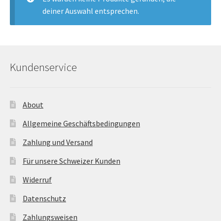
öffnen
deiner Auswahl entsprechen.
Unterm
Chalet-Hirsch Deko
öffnen
Unterm
Licht
öffnen
Kundenservice
Ostern
Unterm
About
Bar-Küche
öffnen
Allgemeine Geschäftsbedingungen
Unterm
Events
Zahlung und Versand
öffnen
Für unsere Schweizer Kunden
Möbel
Widerruf
Fink-Living
Datenschutz
Zahlungsweisen
Riviera Maison