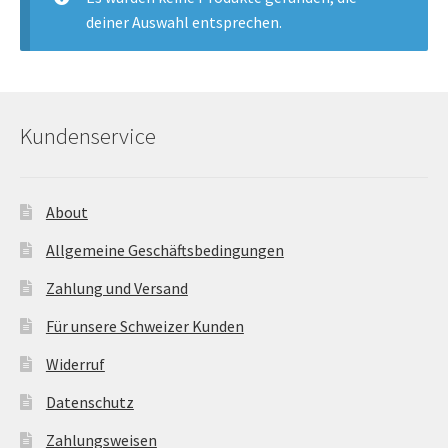
öffnen
deiner Auswahl entsprechen.
Unterm
Chalet-Hirsch Deko
öffnen
Unterm
Licht
öffnen
Kundenservice
Ostern
Unterm
About
Bar-Küche
öffnen
Allgemeine Geschäftsbedingungen
Unterm
Events
Zahlung und Versand
öffnen
Für unsere Schweizer Kunden
Möbel
Widerruf
Fink-Living
Datenschutz
Zahlungsweisen
Riviera Maison