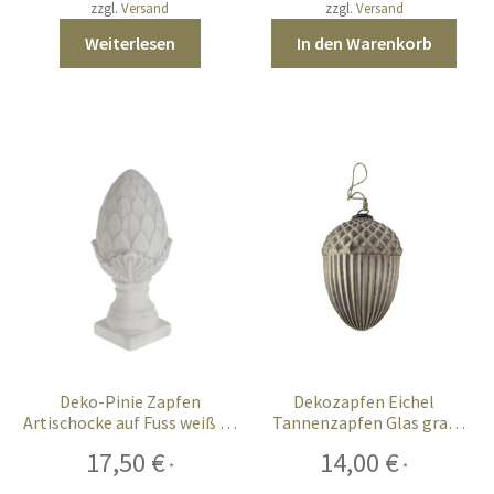
zzgl.
Versand
zzgl.
Versand
Weiterlesen
In den Warenkorb
Deko-Pinie Zapfen
Dekozapfen Eichel
Artischocke auf Fuss weiß 33
Tannenzapfen Glas grau
cm
antik 14 cm
17,50
€
14,00
€
*
*