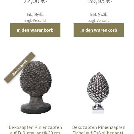
22,00
€
139,95
€
*
*
Inkl. MwSt.
Inkl. MwSt.
zzgl.
Versand
zzgl.
Versand
In den Warenkorb
In den Warenkorb
Dekozapfen Pinienzapfen
Dekozapfen Pinienzapfen
auf Fuß grau antik 30 cm
Eichel auf Fuß silber antik