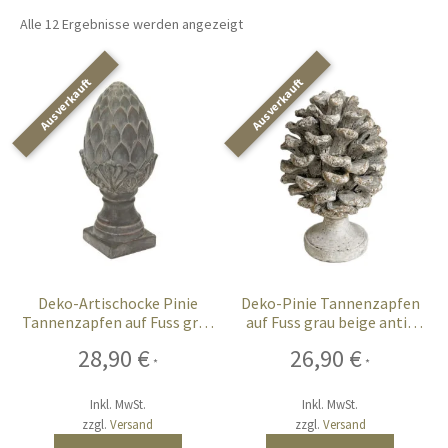
öffnen
Alle 12 Ergebnisse werden angezeigt
Unterm
Chalet-Hirsch Deko
öffnen
Unterm
Licht
öffnen
Ostern
Unterm
Bar-Küche
öffnen
Unterm
Events
öffnen
Deko-Artischocke Pinie
Deko-Pinie Tannenzapfen
Tannenzapfen auf Fuss grau
auf Fuss grau beige antik
Möbel
antik gekalkt 39 cm
gekalkt 26 cm XL
28,90
€
26,90
€
*
*
Fink-Living
Inkl. MwSt.
Inkl. MwSt.
zzgl.
Versand
zzgl.
Versand
Riviera Maison