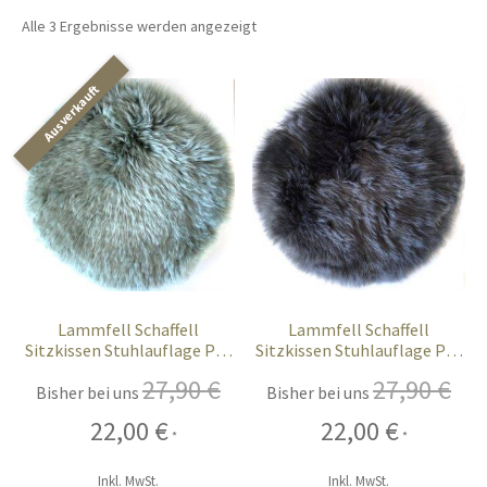
öffnen
Alle 3 Ergebnisse werden angezeigt
Unterm
Chalet-Hirsch Deko
öffnen
Unterm
Licht
öffnen
Ostern
Unterm
Bar-Küche
öffnen
Unterm
Events
öffnen
Lammfell Schaffell
Lammfell Schaffell
Sitzkissen Stuhlauflage Pad
Sitzkissen Stuhlauflage Pad
Möbel
evergreen
grau anthrazit
27,90
€
27,90
€
Bisher bei uns
Bisher bei uns
Fink-Living
Ursprünglicher
Aktueller
Ursprünglicher
Aktueller
22,00
€
22,00
€
*
*
Preis
Preis
Preis
Preis
war:
ist:
war:
ist:
Riviera Maison
Inkl. MwSt.
Inkl. MwSt.