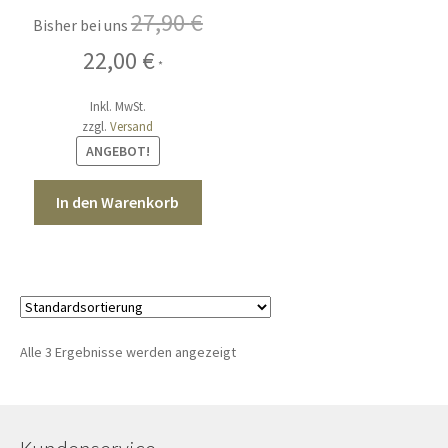
grau blau
27,90
€
Bisher bei uns
Ursprünglicher
Aktueller
22,00
€
*
Preis
Preis
war:
ist:
Inkl. MwSt.
27,90 €
zzgl.
Versand
22,00 €.
ANGEBOT!
In den Warenkorb
Alle 3 Ergebnisse werden angezeigt