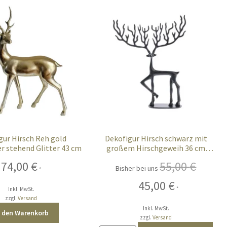
gur Hirsch Reh gold
Dekofigur Hirsch schwarz mit
 stehend Glitter 43 cm
großem Hirschgeweih 36 cm
modern
74,00
€
55,00
€
Bisher bei uns
*
Ursprünglicher
Aktueller
45,00
€
*
Inkl. MwSt.
Preis
Preis
zzgl.
Versand
war:
ist:
Inkl. MwSt.
n den Warenkorb
55,00 €
45,00 €.
zzgl.
Versand