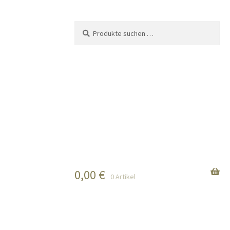
Suchen
Suchen
nach:
0,00
€
0 Artikel
n