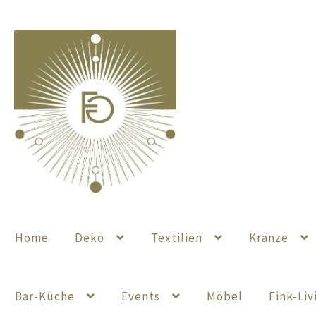
Zur
Zum
Navigation
Inhalt
springen
springen
Home
Deko
Textilien
Kränze
Bar-Küche
Events
Möbel
Fink-Liv