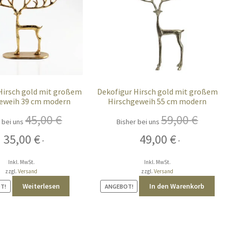
Hirsch gold mit großem
Dekofigur Hirsch gold mit großem
eweih 39 cm modern
Hirschgeweih 55 cm modern
45,00
€
59,00
€
 bei uns
Bisher bei uns
Ursprünglicher
Aktueller
Ursprünglicher
Aktueller
35,00
€
49,00
€
*
*
Preis
Preis
Preis
Preis
war:
ist:
war:
ist:
Inkl. MwSt.
Inkl. MwSt.
45,00 €
35,00 €.
59,00 €
49,00 €.
zzgl.
Versand
zzgl.
Versand
Weiterlesen
In den Warenkorb
T!
ANGEBOT!