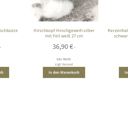
rschbüste
Hirschkopf Hirschgeweih silber
Kerzenhal
mit Fell weiß 27 cm
schwar
36,90
€
*
*
Inkl. MwSt.
zzgl.
Versand
rb
In den Warenkorb
I