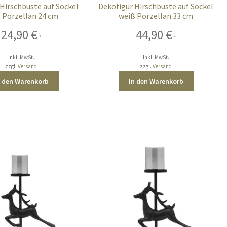
Hirschbüste auf Sockel
Dekofigur Hirschbüste auf Sockel
 Porzellan 24 cm
weiß Porzellan 33 cm
24,90
€
44,90
€
*
*
Inkl. MwSt.
Inkl. MwSt.
zzgl.
Versand
zzgl.
Versand
n den Warenkorb
In den Warenkorb