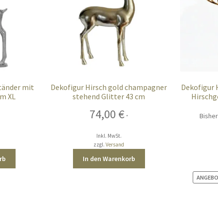
Ständer mit
Dekofigur Hirsch gold champagner
Dekofigur 
cm XL
stehend Glitter 43 cm
Hirschg
74,00
€
Bisher
*
Inkl. MwSt.
zzgl.
Versand
rb
In den Warenkorb
ANGEBO