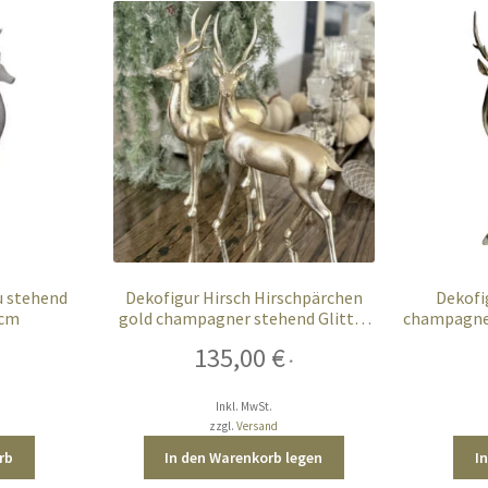
u stehend
Dekofigur Hirsch Hirschpärchen
Dekofi
 cm
gold champagner stehend Glitter
champagner
43 cm
135,00
€
*
Inkl. MwSt.
zzgl.
Versand
rb
In den Warenkorb legen
I