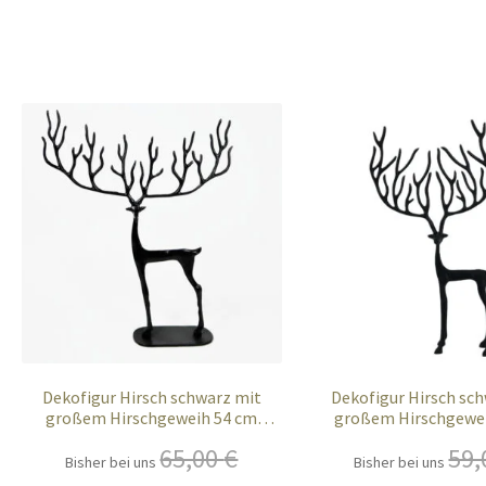
Dekofigur Hirsch schwarz mit
Dekofigur Hirsch sc
großem Hirschgeweih 54 cm
großem Hirschgewe
modern XXL
modern
65,00
€
59
Bisher bei uns
Bisher bei uns