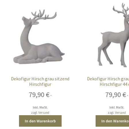
Dekofigur Hirsch grau sitzend
Dekofigur Hirsch gra
Hirschfigur
Hirschfigur 44
79,90
€
79,90
€
*
*
Inkl. MwSt.
Inkl. MwSt.
zzgl.
Versand
zzgl.
Versand
In den Warenkorb
In den Warenko