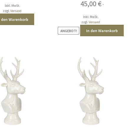
Ursprünglicher
Aktueller
45,00
€
*
Inkl. MwSt.
Preis
Preis
zzgl.
Versand
war:
ist:
Inkl. MwSt.
n den Warenkorb
55,00 €
45,00 €.
zzgl.
Versand
In den Warenkorb
ANGEBOT!