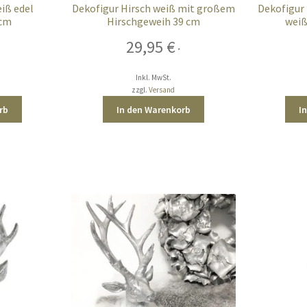
eiß edel
Dekofigur Hirsch weiß mit großem
Dekofigur 
 cm
Hirschgeweih 39 cm
weiß
29,95
€
*
Inkl. MwSt.
zzgl.
Versand
rb
In den Warenkorb
I