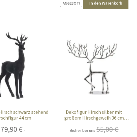
In den Warenkorb
ANGEBOT!
Hirsch schwarz stehend
Dekofigur Hirsch silber mit
rschfigur 44 cm
großem Hirschgeweih 36 cm
modern
79,90
€
55,00
€
Bisher bei uns
*