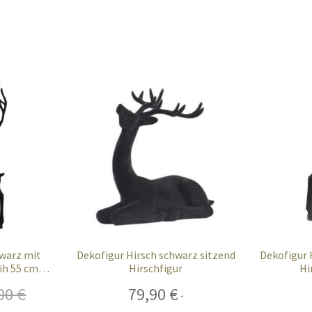
hwarz mit
Dekofigur Hirsch schwarz sitzend
Dekofigur 
ih 55 cm
Hirschfigur
Hi
,00
€
79,90
€
*