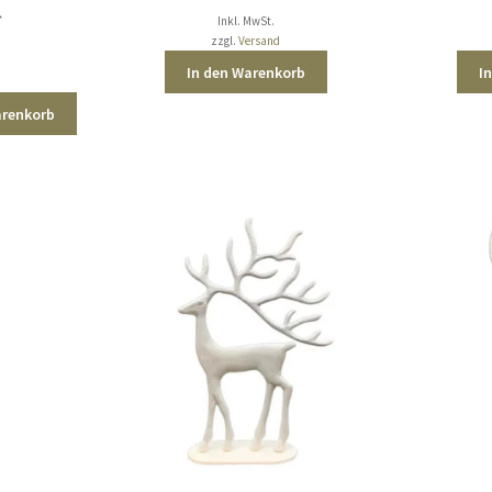
r
ktueller
*
Inkl. MwSt.
reis
zzgl.
Versand
st:
In den Warenkorb
I
9,00 €.
arenkorb