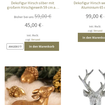
Dekofigur Hirsch silber mit
Dekofigur Hirsch w
großem Hirschgeweih 59 cm auf
Aluminium 65
Fuß
59,00
€
99,00
€
Bisher bei uns
*
Ursprünglicher
Aktueller
45,00
€
*
Inkl. MwSt.
Preis
Preis
zzgl.
Versand
war:
ist:
Inkl. MwSt.
In den Warenko
59,00 €
45,00 €.
zzgl.
Versand
In den Warenkorb
ANGEBOT!