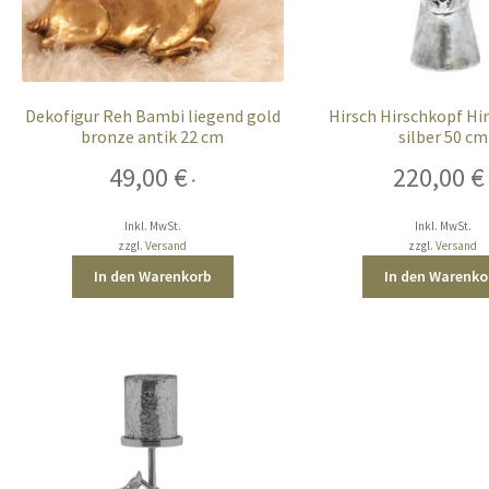
Dekofigur Reh Bambi liegend gold
Hirsch Hirschkopf Hi
bronze antik 22 cm
silber 50 cm
49,00
€
220,00
€
*
Inkl. MwSt.
Inkl. MwSt.
zzgl.
Versand
zzgl.
Versand
In den Warenkorb
In den Warenko