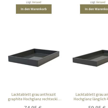
zzgl.
Versand
zzgl.
Versand
In den Warenkorb
In den Warenko
Lacktablett grau anthrazit
Lacktablett grau a
graphite Hochglanz rechteckig
Hochglanz länglich 
40×29 cm
74,95
€
59,95
€