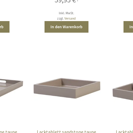
*
Inkl. MwSt.
zzgl.
Versand
rb
In den Warenkorb
I
ne taupe
Lacktablett sandstone taupe
Lacktab