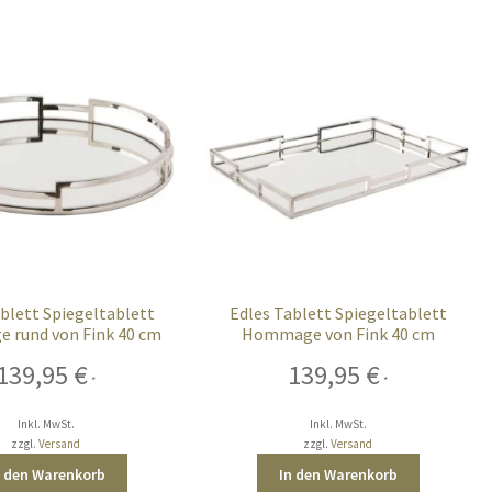
blett Spiegeltablett
Edles Tablett Spiegeltablett
rund von Fink 40 cm
Hommage von Fink 40 cm
139,95
€
139,95
€
*
*
Inkl. MwSt.
Inkl. MwSt.
zzgl.
Versand
zzgl.
Versand
n den Warenkorb
In den Warenkorb