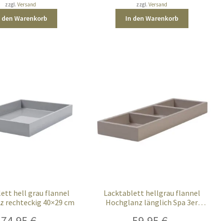
zzgl.
Versand
zzgl.
Versand
n den Warenkorb
In den Warenkorb
ett hell grau flannel
Lacktablett hellgrau flannel
z rechteckig 40×29 cm
Hochglanz länglich Spa 3er
Unterteilung
74,95
€
59,95
€