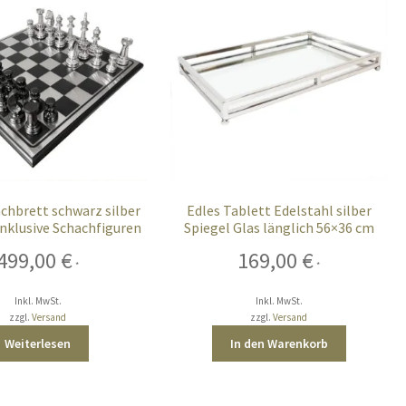
chbrett schwarz silber
Edles Tablett Edelstahl silber
nklusive Schachfiguren
Spiegel Glas länglich 56×36 cm
499,00
€
169,00
€
*
*
Inkl. MwSt.
Inkl. MwSt.
zzgl.
Versand
zzgl.
Versand
Weiterlesen
In den Warenkorb