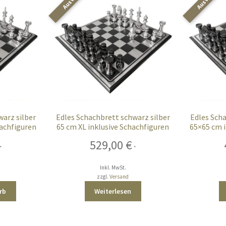
warz silber
Edles Schachbrett schwarz silber
Edles Scha
hachfiguren
65 cm XL inklusive Schachfiguren
65×65 cm i
529,00
€
*
*
Inkl. MwSt.
zzgl.
Versand
rb
Weiterlesen