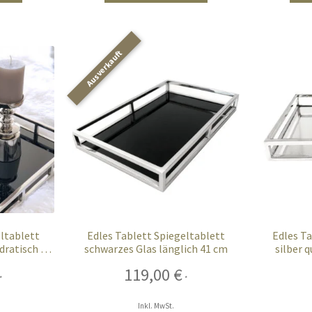
eltablett
Edles Tablett Spiegeltablett
Edles Ta
dratisch 40
schwarzes Glas länglich 41 cm
silber 
119,00
€
*
*
Inkl. MwSt.