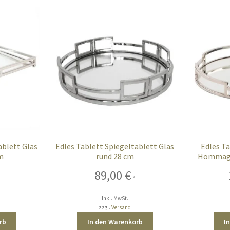
ablett Glas
Edles Tablett Spiegeltablett Glas
Edles Ta
cm
rund 28 cm
Hommage 
89,00
€
*
Inkl. MwSt.
zzgl.
Versand
rb
In den Warenkorb
I