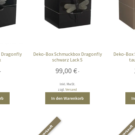
 Dragonfly
Deko-Box Schmuckbox Dragonfly
Deko-Box 
k
schwarz Lack S
ta
99,00
€
*
*
Inkl. MwSt.
zzgl.
Versand
rb
In den Warenkorb
I