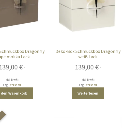
Schmuckbox Dragonfly
Deko-Box Schmuckbox Dragonfly
upe mokka Lack
weiß Lack
139,00
€
139,00
€
*
*
Inkl. MwSt.
Inkl. MwSt.
zzgl.
Versand
zzgl.
Versand
n den Warenkorb
Weiterlesen