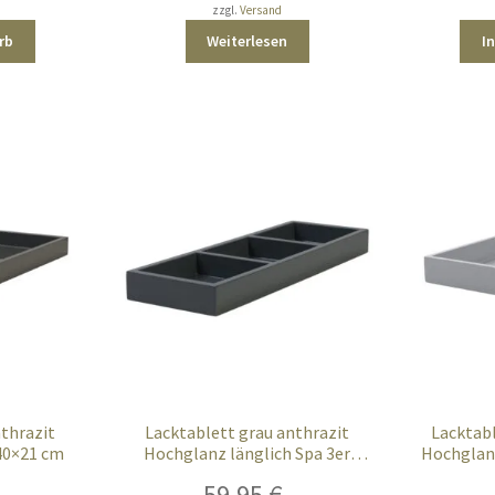
zzgl.
Versand
rb
Weiterlesen
I
nthrazit
Lacktablett grau anthrazit
Lacktabl
40×21 cm
Hochglanz länglich Spa 3er
Hochglan
Unterteilung
59,95
€