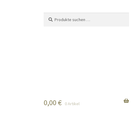
Suchen
Suchen
nach:
0,00
€
0 Artikel
n