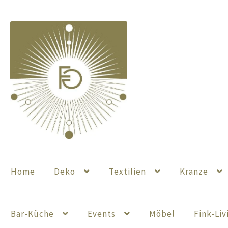
Zur
Zum
Navigation
Inhalt
springen
springen
Home
Deko
Textilien
Kränze
Bar-Küche
Events
Möbel
Fink-Liv