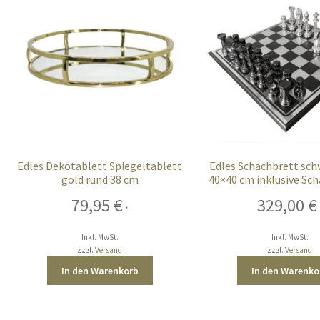
Edles Dekotablett Spiegeltablett
Edles Schachbrett sch
gold rund 38 cm
40×40 cm inklusive Sc
79,95
€
329,00
€
*
Inkl. MwSt.
Inkl. MwSt.
zzgl.
Versand
zzgl.
Versand
In den Warenkorb
In den Warenko