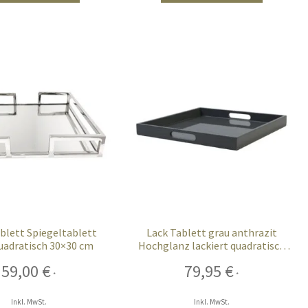
blett Spiegeltablett
Lack Tablett grau anthrazit
quadratisch 30×30 cm
Hochglanz lackiert quadratisch
mit Griff 40 cm
59,00
€
79,95
€
*
*
Inkl. MwSt.
Inkl. MwSt.