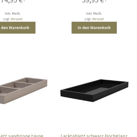
*
*
Inkl. MwSt.
Inkl. MwSt.
zzgl.
Versand
zzgl.
Versand
n den Warenkorb
In den Warenkorb
lett sandstone taupe
Lacktablett schwarz Hochglanz