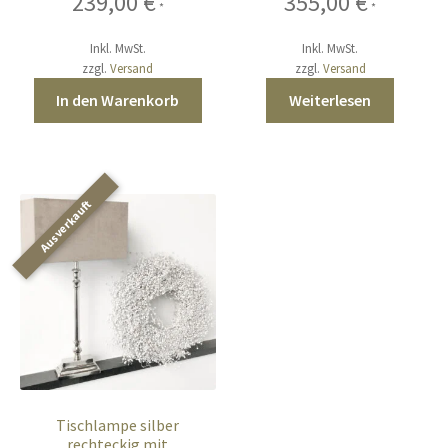
239,00
€
355,00
€
*
*
Inkl. MwSt.
Inkl. MwSt.
zzgl.
Versand
zzgl.
Versand
In den Warenkorb
Weiterlesen
Tischlampe silber
rechteckig mit