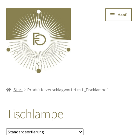
Zur
Zum
Menü
Navigation
Inhalt
springen
springen
Home
Start
Produkte verschlagwortet mit „Tischlampe“
Unterm
Deko
öffnen
Tischlampe
Unterm
Textilien
öffnen
Unterm
Kränze