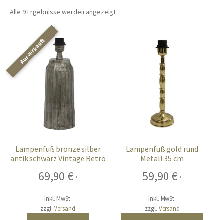
öffnen
Alle 9 Ergebnisse werden angezeigt
Unterm
Chalet-Hirsch Deko
öffnen
Unterm
Licht
öffnen
Ostern
Unterm
Bar-Küche
öffnen
Unterm
Events
öffnen
Lampenfuß bronze silber
Lampenfuß gold rund
antik schwarz Vintage Retro
Metall 35 cm
Möbel
69,90
€
59,90
€
*
*
Fink-Living
Inkl. MwSt.
Inkl. MwSt.
zzgl.
Versand
zzgl.
Versand
Riviera Maison