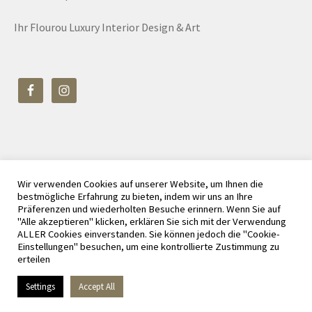
Ihr Flourou Luxury Interior Design & Art
Wir verwenden Cookies auf unserer Website, um Ihnen die
© Flourou Luxury Interior Design & Art 2026
bestmögliche Erfahrung zu bieten, indem wir uns an Ihre
Datenschutz
Erstellt mit WooCommerce
.
Präferenzen und wiederholten Besuche erinnern. Wenn Sie auf
"Alle akzeptieren" klicken, erklären Sie sich mit der Verwendung
ALLER Cookies einverstanden. Sie können jedoch die "Cookie-
Einstellungen" besuchen, um eine kontrollierte Zustimmung zu
erteilen
Vertrag widerrufen
Settings
Accept All
0
Suchen
Suchen