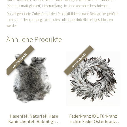
(Keramik matt glasiert) Lieferumfang: 1x Hase wie oben beschrieben .
Das abgebildete Zubehör auf den Produktbildern sowie Dekoartikel gehören
nicht zum Lieferumfang, sofern diese nicht ausdrücklich eingeschlossen
werden.
Ähnliche Produkte
Hasenfell Naturfell Hase
Federkranz XXL Türkranz
Kaninchenfell Rabbit grau
echte Feder Osterkranz
weiss
silber anthrazit grau 50 cm