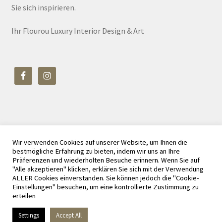
Sie sich inspirieren.
Ihr Flourou Luxury Interior Design & Art
Wir verwenden Cookies auf unserer Website, um Ihnen die
© Flourou Luxury Interior Design & Art 2026
bestmögliche Erfahrung zu bieten, indem wir uns an Ihre
Datenschutz
Erstellt mit WooCommerce
.
Präferenzen und wiederholten Besuche erinnern. Wenn Sie auf
"Alle akzeptieren" klicken, erklären Sie sich mit der Verwendung
ALLER Cookies einverstanden. Sie können jedoch die "Cookie-
Einstellungen" besuchen, um eine kontrollierte Zustimmung zu
erteilen
Vertrag widerrufen
Settings
Accept All
0