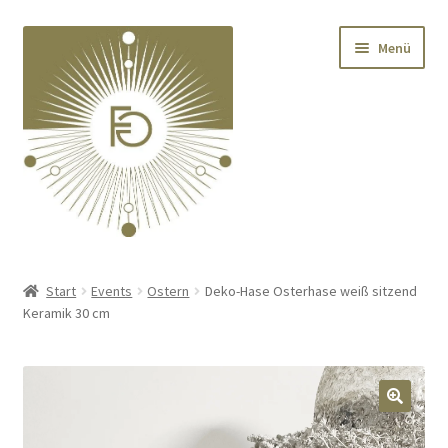
Zur
Zum
Menü
Navigation
Inhalt
springen
springen
Home
Start
Events
Ostern
Deko-Hase Osterhase weiß sitzend
Keramik 30 cm
Unterm
Deko
öffnen
Unterm
Textilien
öffnen
🔍
Unterm
Kränze