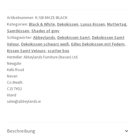
schwarz
silber
modernes
Artikelnummer:
K-SB-MAZE-BLACK
Kategorien:
Black & White
,
Dekokissen
,
Luxus Kissen
,
Muttertag
,
Muster
Samtkissen
,
Shades of grey
43
Schlagwörter:
Abbeylands
,
Dekokissen Samt
,
Dekokissen Samt
cm
Velour
,
Dekokissen schwarz weiß
,
Edles Dekokissen mit Federn
,
Menge
Kissen Samt Velours
,
scatter box
Hersteller:
Abbeylands Furniture (Navan) Ltd.
Newgate
Kells Road
Navan
Co.Meath
C15 TK52
Irland
sales@abbeylands.ie
Beschreibung