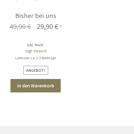
Blumen
Bisher bei uns
49,90
€
Ursprünglicher
29,90
€
Aktueller
*
Preis
Preis
Inkl. MwSt.
war:
ist:
zzgl.
Versand
49,90 €
29,90 €.
Lieferzeit: ca. 2-3 Werktage
ANGEBOT!
In den Warenkorb