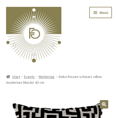
Zur
Zum
Menü
Navigation
Inhalt
springen
springen
Home
Start
Events
Muttertag
Deko-Kissen schwarz silber
modernes Muster 43 cm
Unterm
Deko
öffnen
Unterm
Textilien
öffnen
🔍
Unterm
Kränze