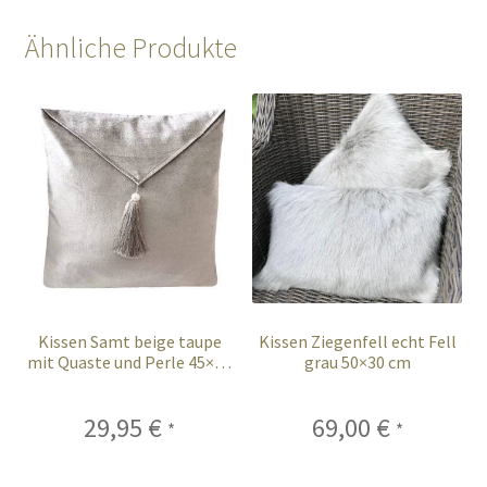
Ähnliche Produkte
Kissen Samt beige taupe
Kissen Ziegenfell echt Fell
mit Quaste und Perle 45×45
grau 50×30 cm
cm
29,95
€
69,00
€
*
*