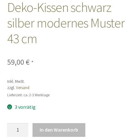
Deko-Kissen schwarz
Sales
silber modernes Muster
Vertrag widerrufen
43 cm
59,00
€
*
Inkl. MwSt.
zzgl.
Versand
Lieferzeit: ca. 2-3 Werktage
3 vorrätig
Deko-
In den Warenkorb
Kissen