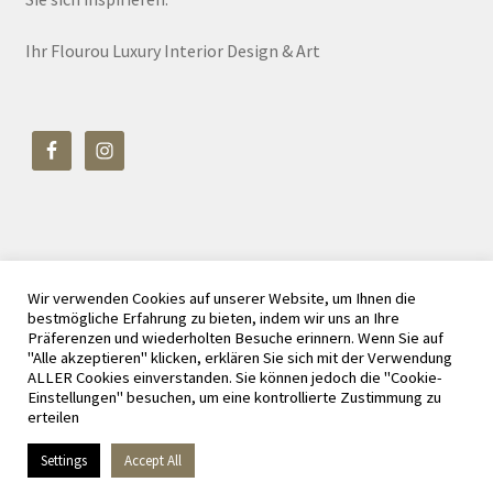
Ihr Flourou Luxury Interior Design & Art
Wir verwenden Cookies auf unserer Website, um Ihnen die
© Flourou Luxury Interior Design & Art 2026
bestmögliche Erfahrung zu bieten, indem wir uns an Ihre
Datenschutz
Erstellt mit WooCommerce
.
Präferenzen und wiederholten Besuche erinnern. Wenn Sie auf
"Alle akzeptieren" klicken, erklären Sie sich mit der Verwendung
ALLER Cookies einverstanden. Sie können jedoch die "Cookie-
Einstellungen" besuchen, um eine kontrollierte Zustimmung zu
erteilen
Vertrag widerrufen
Settings
Accept All
0
Suchen
Suchen