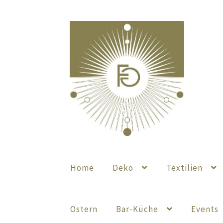
Zur
Zum
Navigation
Inhalt
springen
springen
Home
Deko
Textilien
Ostern
Bar-Küche
Events