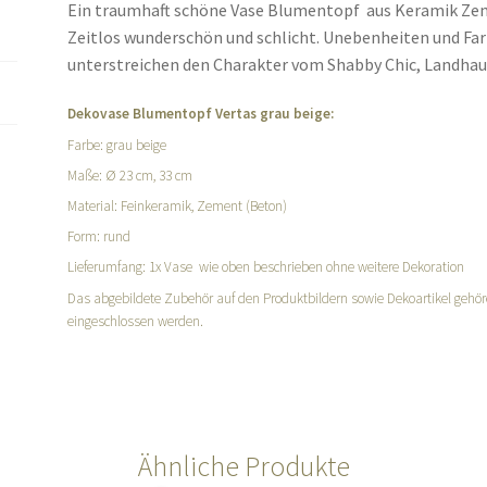
Ein traumhaft schöne Vase Blumentopf aus Keramik Zem
Zeitlos wunderschön und schlicht. Unebenheiten und Fa
unterstreichen den Charakter vom Shabby Chic, Landhaus
Dekovase Blumentopf Vertas grau beige:
Farbe: grau beige
Maße: Ø 23 cm, 33 cm
Material: Feinkeramik, Zement (Beton)
Form: rund
Lieferumfang: 1x Vase wie oben beschrieben ohne weitere Dekoration
Das abgebildete Zubehör auf den Produktbildern sowie Dekoartikel gehöre
eingeschlossen werden.
Ähnliche Produkte