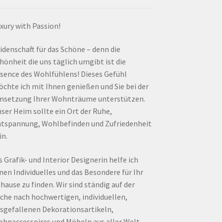
xury with Passion!
idenschaft für das Schöne – denn die
hönheit die uns täglich umgibt ist die
sence des Wohlfühlens! Dieses Gefühl
chte ich mit Ihnen genießen und Sie bei der
setzung Ihrer Wohnträume unterstützen.
ser Heim sollte ein Ort der Ruhe,
tspannung, Wohlbefinden und Zufriedenheit
in.
s Grafik- und Interior Designerin helfe ich
nen Individuelles und das Besondere für Ihr
hause zu finden. Wir sind ständig auf der
che nach hochwertigen, individuellen,
sgefallenen Dekorationsartikeln,
hnaccessoires und Möbeln aus aller Welt.