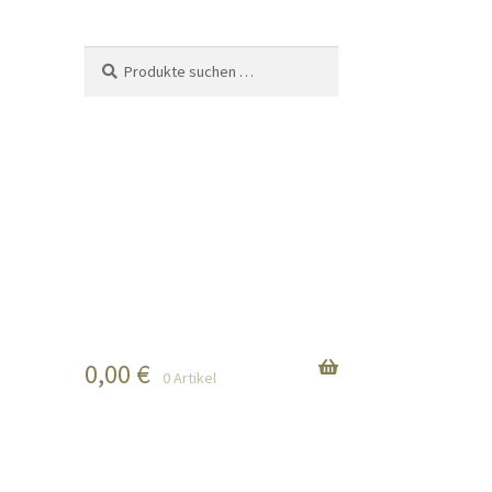
Suchen
Suchen
nach:
0,00
€
0 Artikel