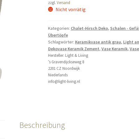
zzgl.
Versand
Nicht vorrätig
Kategorien:
Chalet-Hirsch Deko
,
Schalen - Gef
Übertöpfe
Schlagwörter:
Keramikvase antik grau
,
Light an
Dekovase Keramik Zement
,
Vase Keramik
,
Vase
Hersteller:
Light & Living
’s Gravendijckseweg 8
2201 CZ Noordwijk
Niederlands
info@light-living.nl
Beschreibung