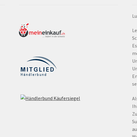
Lu
Le
Sc
Es
mö
Um
Un
En
se
Al
Ih
Zu
Su
au
Wo