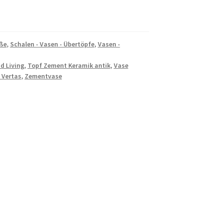
äße
,
Schalen - Vasen - Übertöpfe
,
Vasen -
d Living
,
Topf Zement Keramik antik
,
Vase
 Vertas
,
Zementvase