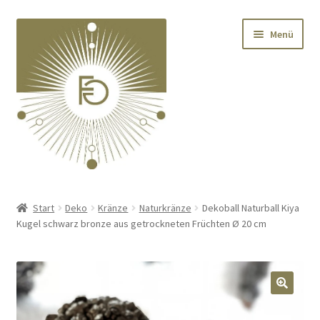
Zur
Zum
Menü
Navigation
Inhalt
springen
springen
Home
Start
Deko
Kränze
Naturkränze
Dekoball Naturball Kiya
Kugel schwarz bronze aus getrockneten Früchten Ø 20 cm
Unterm
Deko
öffnen
Unterm
Textilien
öffnen
🔍
Unterm
Kränze