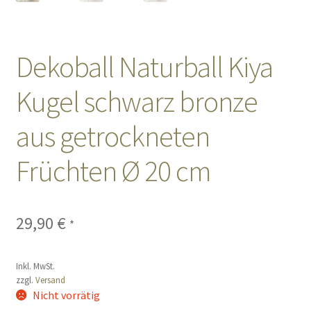
Sales
Dekoball Naturball Kiya
Vertrag widerrufen
Kugel schwarz bronze
aus getrockneten
Früchten Ø 20 cm
29,90
€
*
Inkl. MwSt.
zzgl.
Versand
Nicht vorrätig