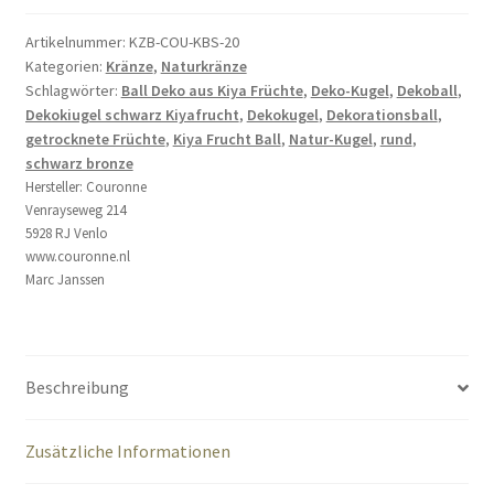
Artikelnummer:
KZB-COU-KBS-20
Kategorien:
Kränze
,
Naturkränze
Schlagwörter:
Ball Deko aus Kiya Früchte
,
Deko-Kugel
,
Dekoball
,
Dekokiugel schwarz Kiyafrucht
,
Dekokugel
,
Dekorationsball
,
getrocknete Früchte
,
Kiya Frucht Ball
,
Natur-Kugel
,
rund
,
schwarz bronze
Hersteller:
Couronne
Venrayseweg 214
5928 RJ Venlo
www.couronne.nl
Marc Janssen
Beschreibung
Zusätzliche Informationen