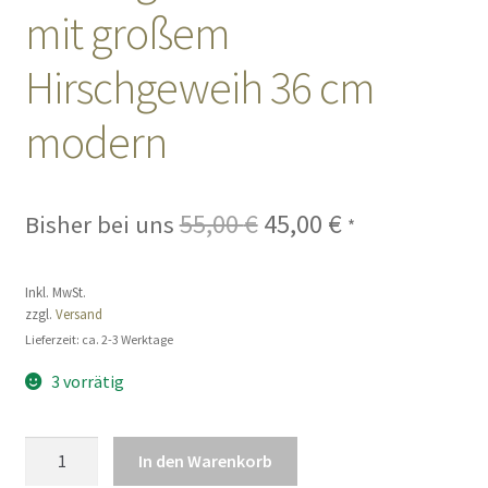
mit großem
Sales
Hirschgeweih 36 cm
Vertrag widerrufen
modern
55,00
€
Ursprünglicher
45,00
€
Aktueller
Bisher bei uns
*
Preis
Preis
Inkl. MwSt.
war:
ist:
zzgl.
Versand
55,00 €
45,00 €.
Lieferzeit: ca. 2-3 Werktage
3 vorrätig
Dekofigur
In den Warenkorb
Hirsch