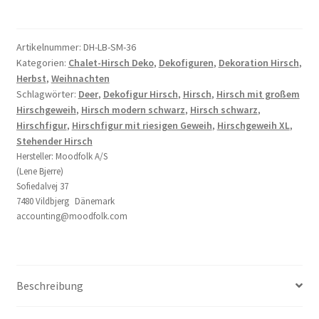
schwarz
mit
großem
Artikelnummer:
DH-LB-SM-36
Kategorien:
Chalet-Hirsch Deko
,
Dekofiguren
,
Dekoration Hirsch
,
Hirschgeweih
Herbst
,
Weihnachten
36
Schlagwörter:
Deer
,
Dekofigur Hirsch
,
Hirsch
,
Hirsch mit großem
cm
Hirschgeweih
,
Hirsch modern schwarz
,
Hirsch schwarz
,
modern
Hirschfigur
,
Hirschfigur mit riesigen Geweih
,
Hirschgeweih XL
,
Menge
Stehender Hirsch
Hersteller:
Moodfolk A/S
(Lene Bjerre)
Sofiedalvej 37
7480 Vildbjerg Dänemark
accounting@moodfolk.com
Beschreibung