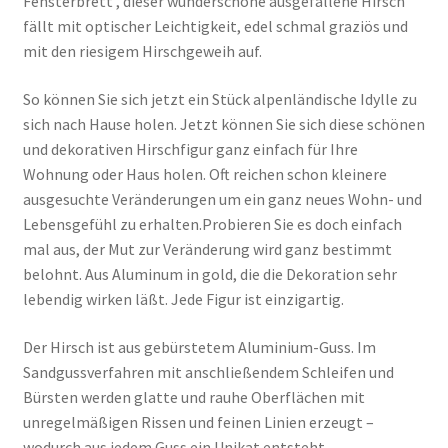
Fensterbrett , dieser wunderschöne ausgefallene Hirsch
fällt mit optischer Leichtigkeit, edel schmal graziös und
mit den riesigem Hirschgeweih auf.
So können Sie sich jetzt ein Stück alpenländische Idylle zu
sich nach Hause holen. Jetzt können Sie sich diese schönen
und dekorativen Hirschfigur ganz einfach für Ihre
Wohnung oder Haus holen. Oft reichen schon kleinere
ausgesuchte Veränderungen um ein ganz neues Wohn- und
Lebensgefühl zu erhalten.Probieren Sie es doch einfach
mal aus, der Mut zur Veränderung wird ganz bestimmt
belohnt. Aus Aluminum in gold, die die Dekoration sehr
lebendig wirken läßt. Jede Figur ist einzigartig.
Der Hirsch ist aus gebürstetem Aluminium-Guss. Im
Sandgussverfahren mit anschließendem Schleifen und
Bürsten werden glatte und rauhe Oberflächen mit
unregelmäßigen Rissen und feinen Linien erzeugt –
wodurch aus jedem Guss ein Unikat entsteht.