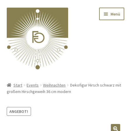
Zur
Zum
Menü
Navigation
Inhalt
springen
springen
Home
Start
Events
Weihnachten
Dekofigur Hirsch schwarz mit
großem Hirschgeweih 36 cm modern
Unterm
Deko
öffnen
Unterm
Textilien
ANGEBOT!
öffnen
Unterm
Kränze