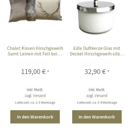
Chalet Kissen Hirschgeweih
Edle Duftkerze Glas mit
Samt Leinen mit Fell beige
Deckel Hirschgeweih silber
taupe 70×35
Duft Vanille 15 cm
119,00
€
32,90
€
*
*
Inkl. MwSt.
Inkl. MwSt.
zzgl.
Versand
zzgl.
Versand
Lieferzeit: ca. 2-3 Werktage
Lieferzeit: ca. 3-4 Werktage
In den Warenkorb
In den Warenkorb