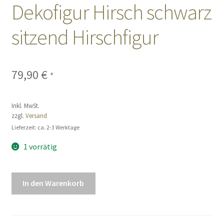
Dekofigur Hirsch schwarz
Sales
sitzend Hirschfigur
Vertrag widerrufen
79,90
€
*
Inkl. MwSt.
zzgl.
Versand
Lieferzeit: ca. 2-3 Werktage
1 vorrätig
Dekofigur
In den Warenkorb
Hirsch
schwarz
sitzend