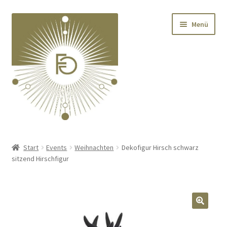
Zur
Zum
Menü
Navigation
Inhalt
springen
springen
Home
Start
Events
Weihnachten
Dekofigur Hirsch schwarz
sitzend Hirschfigur
Unterm
Deko
öffnen
Unterm
Textilien
öffnen
🔍
Unterm
Kränze