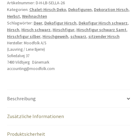
Hirschfigur
Artikelnummer:
D-H-LB-SELLA-26
Kategorien:
Chalet-Hirsch Deko
,
Dekofiguren
,
Dekoration Hirsch
,
Menge
Herbst
,
Weihnachten
Schlagwörter:
Deer
,
Dekofigur Hirsch
,
Dekofigur Hirsch schwarz
,
Hirsch
,
Hirsch schwarz
,
Hirschfigur
,
Hirschfigur schwarz Samt
,
Hirschfigur silber
,
Hirschgeweih
,
schwarz
,
sitzender Hirsch
Hersteller:
Moodfolk A/S
(Lauvring / Lene Bjerre)
Sofiedalvej 37
7480 Vildbjerg Dänemark
accounting@moodfolk.com
Beschreibung
Zusätzliche Informationen
Produktsicherheit