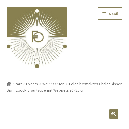
Zur
Zum
Menü
Navigation
Inhalt
springen
springen
Home
Start
Events
Weihnachten
Edles besticktes Chalet Kissen
Springbock grau taupe mit Webpelz 70×35 cm
Unterm
Deko
öffnen
Unterm
Textilien
öffnen
🔍
Unterm
Kränze