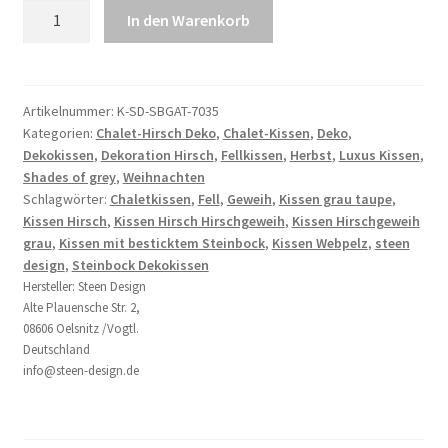
Edles
In den Warenkorb
besticktes
Chalet
Kissen
Springbock
Artikelnummer:
K-SD-SBGAT-7035
Kategorien:
Chalet-Hirsch Deko
,
Chalet-Kissen
,
Deko
,
grau
Dekokissen
,
Dekoration Hirsch
,
Fellkissen
,
Herbst
,
Luxus Kissen
,
taupe
Shades of grey
,
Weihnachten
mit
Schlagwörter:
Chaletkissen
,
Fell
,
Geweih
,
Kissen grau taupe
,
Webpelz
Kissen Hirsch
,
Kissen Hirsch Hirschgeweih
,
Kissen Hirschgeweih
70x35
grau
,
Kissen mit besticktem Steinbock
,
Kissen Webpelz
,
steen
cm
design
,
Steinbock Dekokissen
Menge
Hersteller:
Steen Design
Alte Plauensche Str. 2,
08606 Oelsnitz /Vogtl.
Deutschland
info@steen-design.de