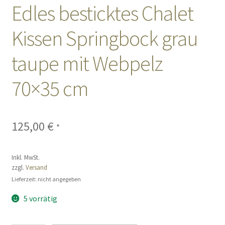
Edles besticktes Chalet
Sales
Kissen Springbock grau
Vertrag widerrufen
taupe mit Webpelz
70×35 cm
125,00
€
*
Inkl. MwSt.
zzgl.
Versand
Lieferzeit: nicht angegeben
5 vorrätig