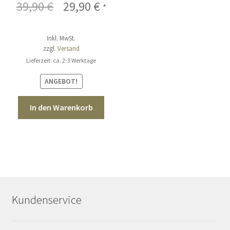
39,90
€
Ursprünglicher
29,90
€
Aktueller
*
Preis
Preis
Inkl. MwSt.
war:
ist:
zzgl.
Versand
39,90 €
29,90 €.
Lieferzeit: ca. 2-3 Werktage
ANGEBOT!
In den Warenkorb
Kundenservice