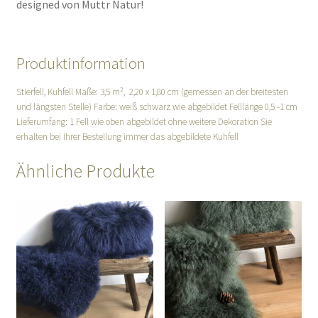
designed von Muttr Natur!
Produktinformation
Stierfell, Kuhfell Maße: 3,5 m², 2,20 x 1,80 cm (gemessen an der breitesten
und längsten Stelle) Farbe: weiß schwarz wie abgebildet Felllänge 0,5 -1 cm
Lieferumfang: 1 Fell wie oben abgebildet ohne weitere Dekoration Sie
erhalten bei Ihrer Bestellung immer das abgebildete Kuhfell
Ähnliche Produkte