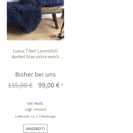
Luxus Tibet Lammfell
dunkel blau extra weich
100x55cm
Bisher bei uns
115,00
€
Ursprünglicher
99,00
€
Aktueller
*
Preis
Preis
Inkl. MwSt.
war:
ist:
zzgl.
Versand
115,00 €
99,00 €.
Lieferzeit: ca. 2-3 Werktage
ANGEBOT!