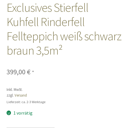
Exclusives Stierfell
Sales
Kuhfell Rinderfell
Vertrag widerrufen
Fellteppich weiß schwarz
braun 3,5m²
399,00
€
*
Inkl. MwSt.
zzgl.
Versand
Lieferzeit: ca. 2-3 Werktage
1 vorrätig