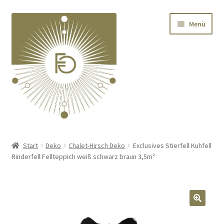
Zur
Zum
Menü
Navigation
Inhalt
springen
springen
Home
Start
Deko
Chalet-Hirsch Deko
Exclusives Stierfell Kuhfell
Rinderfell Fellteppich weiß schwarz braun 3,5m²
Unterm
Deko
öffnen
Unterm
Textilien
öffnen
🔍
Unterm
Kränze