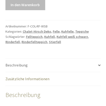
Exclusives
In den Warenkorb
Stierfell
Kuhfell
Rinderfell
Fellteppich
Artikelnummer:
F-COL-RF-WSB
Kategorien:
Chalet-Hirsch Deko
,
Felle
,
Kuhfelle
,
Teppiche
weiß
Schlagwörter:
Fellteppich
,
Kuhfell
,
Kuhfell weiß schwarz
,
schwarz
Rinderfell
,
Rinderfellteppich
,
Stierfell
braun
3,5m²
Menge
Beschreibung
Zusätzliche Informationen
Beschreibung