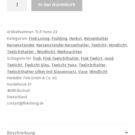
Fink
In den Warenkorb
Teelichthalter
Windlicht
Vase
Yono
Artikelnummer:
TL-F-Yono-23
Kategorien:
Fink-Living
,
Frühling
,
Herbst
,
Kerzenhalter
23
Kerzenständer
,
Kerzenständer Kerzenhalter
,
Teelicht- Windlicht
,
cm
Teelichthalter - Windlicht
,
Weihnachten
Menge
Schlagwörter:
Fink
,
Fink Teelichthalter
,
Fink Teelict
,
rund
,
Teelicht
,
Teelicht Glas
,
Teelicht Yono
,
Teelichthalter
,
Teelichthalter silber mit Glaseinsatz
,
Vase
,
Windlicht
Hersteller:
Fink GmbH & Co. KG
Harderhook 19
46395 Bocholt
Deutschland
contact@fink-living.de
Beschreibung