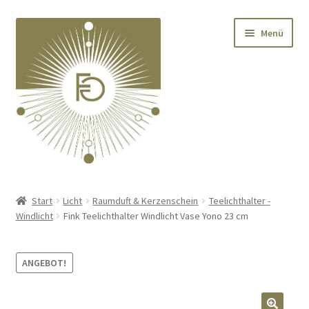
Zur
Zum
Menü
Navigation
Inhalt
springen
springen
Home
Start
Licht
Raumduft & Kerzenschein
Teelichthalter -
Windlicht
Fink Teelichthalter Windlicht Vase Yono 23 cm
Unterm
Deko
öffnen
Unterm
Textilien
ANGEBOT!
öffnen
Unterm
Kränze