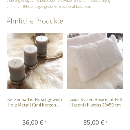
Lieferung erfolgt ohne Dekoration.Die Kerze ist nicht im Lieferumfang
enthalten. Bitte eine geeignete Kerze separat bestellen.
Ähnliche Produkte
Kerzenhalter Hirschgeweih
Luxus Kissen Hase echt Fell
Holz Metall für 4 Kerzen 57
Hasenfell weiss 30×50 cm
cm
36,00
€
85,00
€
*
*