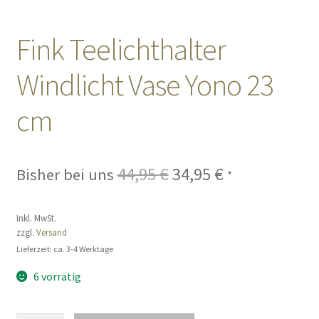
Sales
Fink Teelichthalter
Windlicht Vase Yono 23
Vertrag widerrufen
cm
44,95
€
Ursprünglicher
34,95
€
Aktueller
Bisher bei uns
*
Preis
Preis
Inkl. MwSt.
war:
ist:
zzgl.
Versand
44,95 €
34,95 €.
Lieferzeit: ca. 3-4 Werktage
6 vorrätig