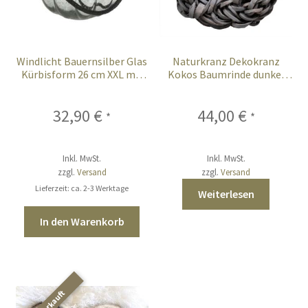
Windlicht Bauernsilber Glas
Naturkranz Dekokranz
Kürbisform 26 cm XXL mit
Kokos Baumrinde dunkel
Griff
grau smoke wash 40 cm
32,90
€
44,00
€
*
*
Inkl. MwSt.
Inkl. MwSt.
zzgl.
Versand
zzgl.
Versand
Lieferzeit: ca. 2-3 Werktage
Weiterlesen
In den Warenkorb