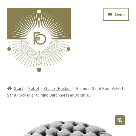
Zur
Zum
Menü
Navigation
Inhalt
springen
springen
Home
Start
Möbel
Stühle - Hocker
Glamour Samt Pouf Velvet
Samt Hocker grau rund Durchmesser 90 cm XL
Unterm
Deko
öffnen
Unterm
Textilien
öffnen
🔍
Unterm
Kränze