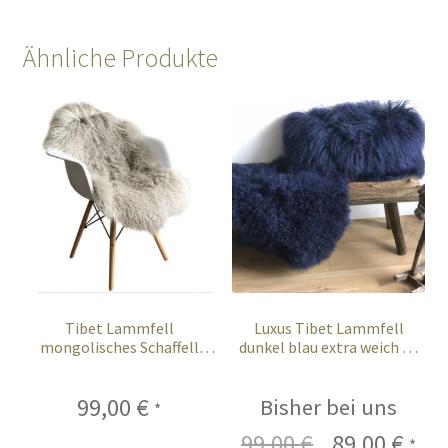
Ähnliche Produkte
Tibet Lammfell
Luxus Tibet Lammfell
mongolisches Schaffell
dunkel blau extra weich 95
taupe beige 95 cm
cm
99,00
€
Bisher bei uns
*
99,00
€
Ursprünglich
89,00
€
Aktu
*