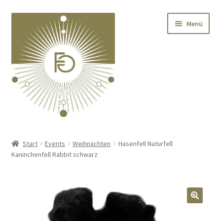
Zur
Zum
Menü
Navigation
Inhalt
springen
springen
Home
Start
Events
Weihnachten
Hasenfell Naturfell
Kaninchenfell Rabbit schwarz
Unterm
Deko
öffnen
Unterm
Textilien
öffnen
🔍
Unterm
Kränze