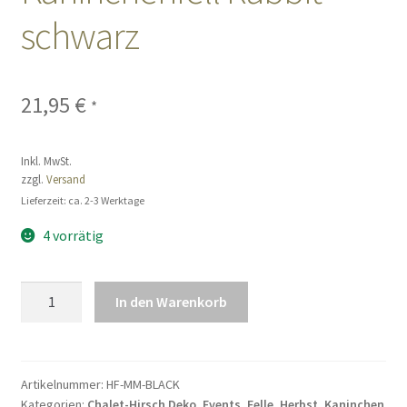
schwarz
Sales
Vertrag widerrufen
21,95
€
*
Inkl. MwSt.
zzgl.
Versand
Lieferzeit: ca. 2-3 Werktage
4 vorrätig
Hasenfell
In den Warenkorb
Naturfell
Kaninchenfell
Rabbit
schwarz
Artikelnummer:
HF-MM-BLACK
Kategorien:
Chalet-Hirsch Deko
,
Events
,
Felle
,
Herbst
,
Kaninchen
Menge