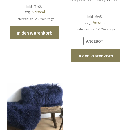
Inkl. MwSt.
Preis
Prei
zzgl.
Versand
Inkl. MwSt.
war:
ist:
Lieferzeit: ca. 2-3 Werktage
zzgl.
Versand
99,00 €
89,0
Lieferzeit: ca. 2-3 Werktage
In den Warenkorb
ANGEBOT!
In den Warenkorb