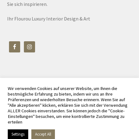
Sie sich inspirieren.
Ihr Flourou Luxury Interior Design & Art
Wir verwenden Cookies auf unserer Website, um Ihnen die
© Flourou Luxury Interior Design & Art 2026
bestmögliche Erfahrung zu bieten, indem wir uns an Ihre
Datenschutz
Erstellt mit WooCommerce
.
Präferenzen und wiederholten Besuche erinnern. Wenn Sie auf
"Alle akzeptieren" klicken, erklären Sie sich mit der Verwendung
ALLER Cookies einverstanden. Sie können jedoch die "Cookie-
Einstellungen" besuchen, um eine kontrollierte Zustimmung zu
erteilen
Vertrag widerrufen
Settings
Accept All
0