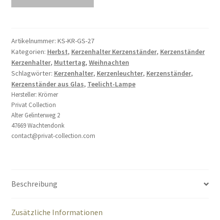
Glas
mit
Lampenschirm
wandelbar
Artikelnummer:
KS-KR-GS-27
Kategorien:
Herbst
,
Kerzenhalter Kerzenständer
,
Kerzenständer
3-
Kerzenhalter
,
Muttertag
,
Weihnachten
Teilig
Schlagwörter:
Kerzenhalter
,
Kerzenleuchter
,
Kerzenständer
,
27
Kerzenständer aus Glas
,
Teelicht-Lampe
cm
Hersteller:
Krömer
Menge
Privat Collection
Alter Gelinterweg 2
47669 Wachtendonk
contact@privat-collection.com
Beschreibung
Zusätzliche Informationen