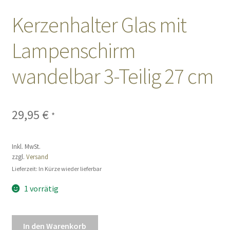
Kerzenhalter Glas mit
Sales
Lampenschirm
Vertrag widerrufen
wandelbar 3-Teilig 27 cm
29,95
€
*
Inkl. MwSt.
zzgl.
Versand
Lieferzeit: In Kürze wieder lieferbar
1 vorrätig
Kerzenhalter
In den Warenkorb