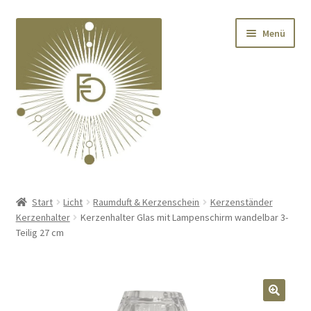
Zur
Zum
Menü
Navigation
Inhalt
springen
springen
Home
Start
Licht
Raumduft & Kerzenschein
Kerzenständer
Kerzenhalter
Kerzenhalter Glas mit Lampenschirm wandelbar 3-
Unterm
Deko
Teilig 27 cm
öffnen
Unterm
Textilien
öffnen
Unterm
Kränze
🔍