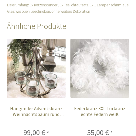
Lieferumfang: 1x Kerzenständer , 1x Teelichtaufsatz, 1x 1 Lampenschirm aus
Glas wie oben beschrieben, ohne weitere Dekoration
Ähnliche Produkte
Hängender Adventskranz
Federkranz XXL Türkranz
Weihnachtsbaum rund
echte Federn weiß
silber Metall 55 cm
99,00
€
55,00
€
*
*