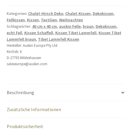
Kategorien:
Chalet-Hirsch Deko
,
Chalet-Kissen
,
Dekokissen
,
Fellkissen
,
Kissen
,
Textilien
,
Weihnachten
Schlagwörter:
40 cm x 40 cm
,
auskin Felle
,
braun
,
Dekokissen
,
echt Fell
,
Kissen Schaffell
,
Kissen Tibet Lammfell
,
Kissen Tibet
Lammfell braun
,
Tibet Lammfell Kissen
Hersteller:
Auskin Europe Pty Ltd
Kirchstr. 6
D-27793 Wildeshausen
saleseurope@auskin.com
Beschreibung
Zusätzliche Informationen
Produktsicherheit