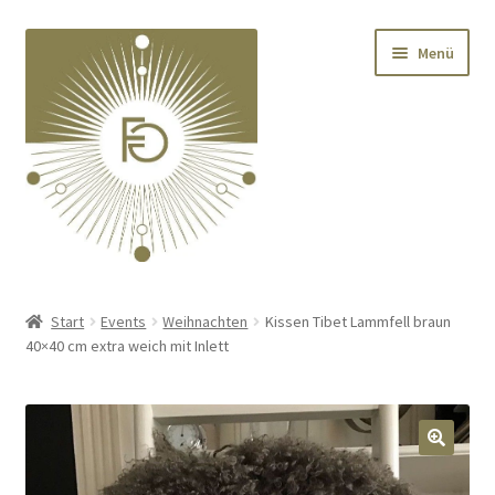
Zur
Zum
Menü
Navigation
Inhalt
springen
springen
Home
Start
Events
Weihnachten
Kissen Tibet Lammfell braun
40×40 cm extra weich mit Inlett
Unterm
Deko
öffnen
Unterm
Textilien
öffnen
🔍
Unterm
Kränze