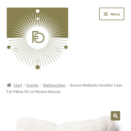
Zur
Zum
Menü
Navigation
Inhalt
springen
springen
Home
Start
Events
Weihnachten
Kissen Webpelz Heather Faux
Fur Pillow 50 cm Riviera Maison
Unterm
Deko
öffnen
Unterm
Textilien
öffnen
🔍
Unterm
Kränze