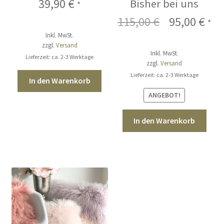
39,90
€
Bisher bei uns
*
115,00
€
Ursprünglic
95,00
€
Aktu
*
Inkl. MwSt.
Preis
Prei
zzgl.
Versand
Inkl. MwSt.
war:
ist:
Lieferzeit: ca. 2-3 Werktage
zzgl.
Versand
115,00 €
95,0
Lieferzeit: ca. 2-3 Werktage
In den Warenkorb
ANGEBOT!
In den Warenkorb