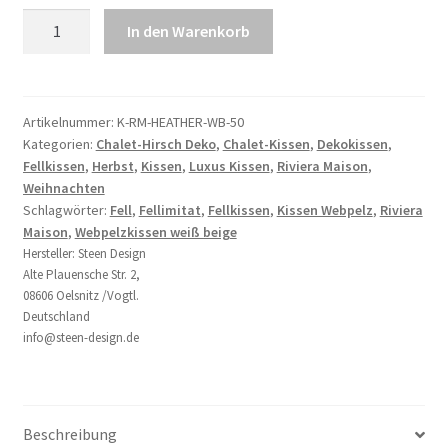
Kissen
In den Warenkorb
Webpelz
Heather
Faux
Fur
Artikelnummer:
K-RM-HEATHER-WB-50
Kategorien:
Chalet-Hirsch Deko
,
Chalet-Kissen
,
Dekokissen
,
Pillow
Fellkissen
,
Herbst
,
Kissen
,
Luxus Kissen
,
Riviera Maison
,
50
Weihnachten
cm
Schlagwörter:
Fell
,
Fellimitat
,
Fellkissen
,
Kissen Webpelz
,
Riviera
Riviera
Maison
,
Webpelzkissen weiß beige
Maison
Hersteller:
Steen Design
Menge
Alte Plauensche Str. 2,
08606 Oelsnitz /Vogtl.
Deutschland
info@steen-design.de
Beschreibung