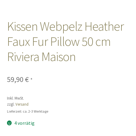
Sales
Kissen Webpelz Heather
Vertrag widerrufen
Faux Fur Pillow 50 cm
Riviera Maison
59,90
€
*
Inkl. MwSt.
zzgl.
Versand
Lieferzeit: ca. 2-3 Werktage
4 vorrätig