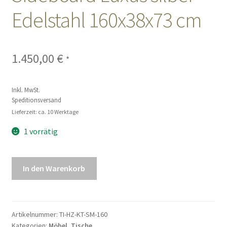
Edelstahl 160x38x73 cm
Sales
Vertrag widerrufen
1.450,00
€
*
Inkl. MwSt.
Speditionsversand
Lieferzeit: ca. 10 Werktage
1 vorrätig
Konsolentisch
In den Warenkorb
Konsole
Sideboard
Luxus
silber
Artikelnummer:
TI-HZ-KT-SM-160
Kategorien:
Möbel
,
Tische
Edelstahl