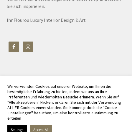
Sie sich inspirieren.
Ihr Flourou Luxury Interior Design & Art
Wir verwenden Cookies auf unserer Website, um Ihnen die
© Flourou Luxury Interior Design & Art 2026
bestmögliche Erfahrung zu bieten, indem wir uns an Ihre
Datenschutz
Erstellt mit WooCommerce
.
Präferenzen und wiederholten Besuche erinnern. Wenn Sie auf
"Alle akzeptieren" klicken, erklären Sie sich mit der Verwendung
ALLER Cookies einverstanden. Sie können jedoch die "Cookie-
Einstellungen" besuchen, um eine kontrollierte Zustimmung zu
erteilen
Vertrag widerrufen
Settings
Accept All
0