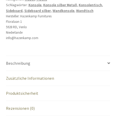
Schlagwörter:
Konsole
,
Konsole silber Metall
,
Konsolentisch
,
160x38x73
Sideboard
,
Sideboard silber
,
Wandkonsole
,
Wandtisch
cm
Hersteller:
Hazenkamp Furnitures
Menge
Floralaan 1
5928 RD, Venlo
Niederlande
info@hazenkamp.com
Beschreibung
Zusätzliche Informationen
Produktsicherheit
Rezensionen (0)