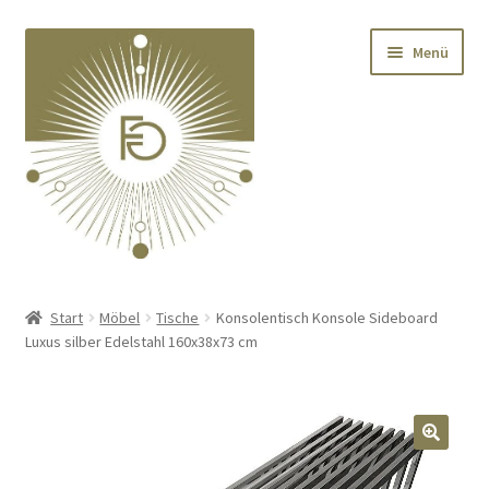
Zur
Zum
Menü
Navigation
Inhalt
springen
springen
Home
Start
Möbel
Tische
Konsolentisch Konsole Sideboard
Luxus silber Edelstahl 160x38x73 cm
Unterm
Deko
öffnen
Unterm
Textilien
öffnen
🔍
Unterm
Kränze