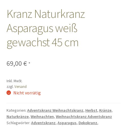
Kranz Naturkranz
Sales
Asparagus weiß
Vertrag widerrufen
gewachst 45 cm
69,00
€
*
Inkl. MwSt.
zzgl.
Versand
Nicht vorrätig
Kategorien:
Adventskranz Weihnachtskranz
,
Herbst
,
Kränze
,
Naturkränze
,
Weihnachten
,
Weihnachtskranz Adventskranz
Schlagwörter:
Adventskranz
,
Asparagus
,
Dekokranz
,