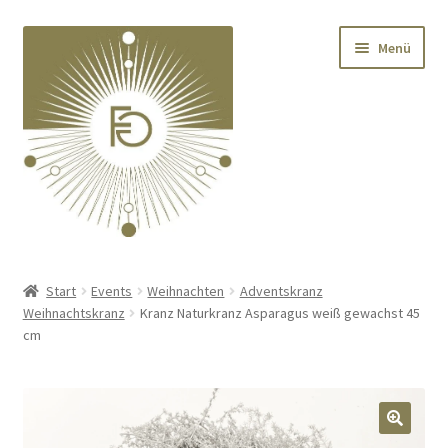
Zur
Zum
Menü
Navigation
Inhalt
springen
springen
Home
Start
Events
Weihnachten
Adventskranz
Weihnachtskranz
Kranz Naturkranz Asparagus weiß gewachst 45
Unterm
Deko
cm
öffnen
Unterm
Textilien
öffnen
Unterm
Kränze
🔍