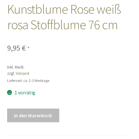
Kunstblume Rose weiß
Sales
rosa Stoffblume 76 cm
Vertrag widerrufen
9,95
€
*
Inkl. MwSt.
zzgl.
Versand
Lieferzeit: ca. 2-3 Werktage
1 vorrätig
Kunstblume
In den Warenkorb
Rose
weiß
rosa