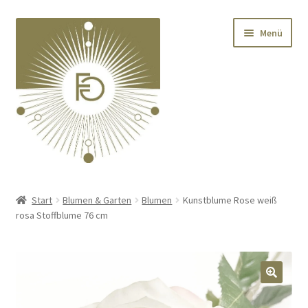
Zur
Zum
Menü
Navigation
Inhalt
springen
springen
Home
Start
Blumen & Garten
Blumen
Kunstblume Rose weiß
rosa Stoffblume 76 cm
Unterm
Deko
öffnen
Unterm
Textilien
öffnen
🔍
Unterm
Kränze