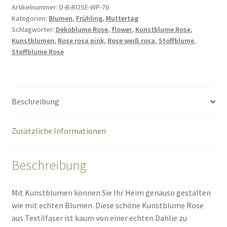
Stoffblume
Artikelnummer:
D-B-ROSE-WP-76
Kategorien:
Blumen
,
Frühling
,
Muttertag
76
Schlagwörter:
Dekoblume Rose
,
flower
,
Kunstblume Rose
,
cm
Kunstblumen
,
Rose rosa pink
,
Rose weiß rosa
,
Stoffblume
,
Menge
Stoffblume Rose
Beschreibung
Zusätzliche Informationen
Beschreibung
Mit Kunstblumen können Sie Ihr Heim genauso gestalten
wie mit echten Blumen. Diese schöne Kunstblume Rose
aus Textilfaser ist kaum von einer echten Dahlie zu