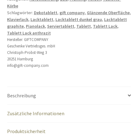
Körbe
cm
Schlagwörter:
Dekotablett
,
gift company
,
Glänzende Oberfläche
,
Menge
Klavierlack
,
Lacktablett
,
Lacktablett dunkel grau
,
Lacktablett
graphite
,
Pianolack
,
Serviertablett
,
Tablett
,
Tablett Lack
,
Tablett Lack anthrazit
Hersteller:
GIFTCOMPANY
Geschenke Vertriebsges. mbH
Christoph-Probst-Weg 3
20251 Hamburg
info@gift-company.com
Beschreibung
Zusätzliche Informationen
Produktsicherheit