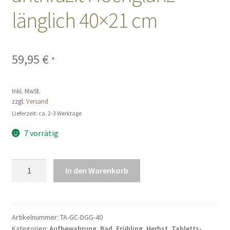
länglich 40×21 cm
Sales
Vertrag widerrufen
59,95
€
*
Inkl. MwSt.
zzgl.
Versand
Lieferzeit: ca. 2-3 Werktage
7 vorrätig
Lacktablett
In den Warenkorb
grau
anthrazit
Hochglanz
länglich
Artikelnummer:
TA-GC-DGG-40
Kategorien:
Aufbewahrung
,
Bad
,
Frühling
,
Herbst
,
Tabletts-
40x21