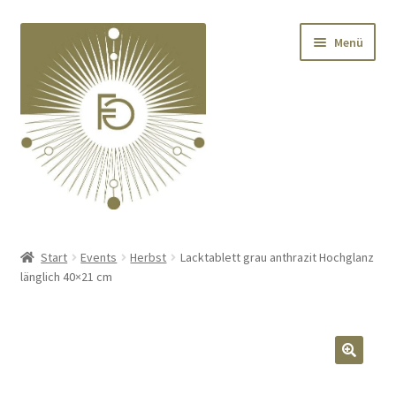
Zur
Zum
Menü
Navigation
Inhalt
springen
springen
Home
Start
Events
Herbst
Lacktablett grau anthrazit Hochglanz
länglich 40×21 cm
Unterm
Deko
öffnen
Unterm
Textilien
öffnen
🔍
Unterm
Kränze