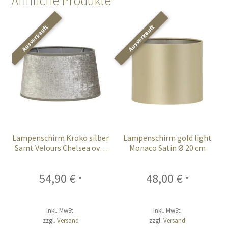
Ähnliche Produkte
Lampenschirm Kroko silber
Lampenschirm gold light
Samt Velours Chelsea oval
Monaco Satin Ø 20 cm
25 cm
54,90
€
48,00
€
*
*
Inkl. MwSt.
Inkl. MwSt.
zzgl.
Versand
zzgl.
Versand