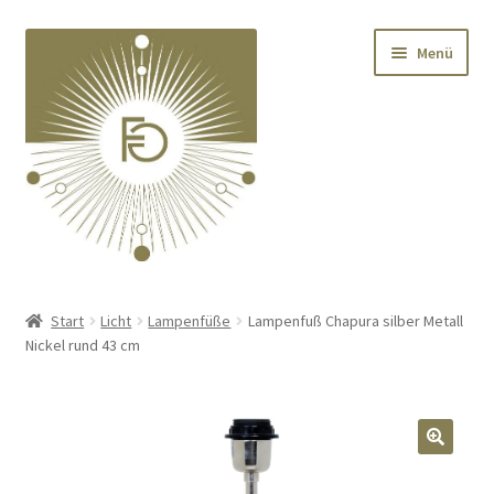
Zur
Zum
Menü
Navigation
Inhalt
springen
springen
Home
Start
Licht
Lampenfüße
Lampenfuß Chapura silber Metall
Nickel rund 43 cm
Unterm
Deko
öffnen
Unterm
Textilien
öffnen
🔍
Unterm
Kränze