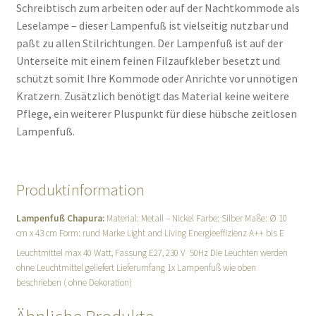
Schreibtisch zum arbeiten oder auf der Nachtkommode als
Leselampe – dieser Lampenfuß ist vielseitig nutzbar und
paßt zu allen Stilrichtungen. Der Lampenfuß ist auf der
Unterseite mit einem feinen Filzaufkleber besetzt und
schützt somit Ihre Kommode oder Anrichte vor unnötigen
Kratzern. Zusätzlich benötigt das Material keine weitere
Pflege, ein weiterer Pluspunkt für diese hübsche zeitlosen
Lampenfuß.
Produktinformation
Lampenfuß Chapura:
Material: Metall – Nickel Farbe: Silber Maße: Ø 10
cm x 43 cm Form: rund Marke Light and Living Energieeffizienz A++ bis E
Leuchtmittel max 40 Watt, Fassung E27, 230 V 50Hz Die Leuchten werden
ohne Leuchtmittel geliefert Lieferumfang 1x Lampenfuß wie oben
beschrieben ( ohne Dekoration)