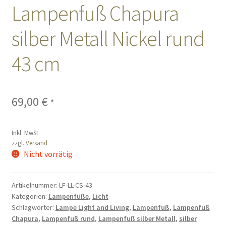
Lampenfuß Chapura
Sales
silber Metall Nickel rund
Vertrag widerrufen
43 cm
69,00
€
*
Inkl. MwSt.
zzgl.
Versand
Nicht vorrätig
Artikelnummer:
LF-LL-CS-43
Kategorien:
Lampenfüße
,
Licht
Schlagwörter:
Lampe Light and Living
,
Lampenfuß
,
Lampenfuß
Chapura
,
Lampenfuß rund
,
Lampenfuß silber Metall
,
silber