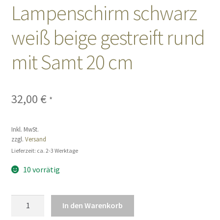
Lampenschirm schwarz
Sales
weiß beige gestreift rund
Vertrag widerrufen
mit Samt 20 cm
32,00
€
*
Inkl. MwSt.
zzgl.
Versand
Lieferzeit: ca. 2-3 Werktage
10 vorrätig
Lampenschirm
In den Warenkorb
schwarz