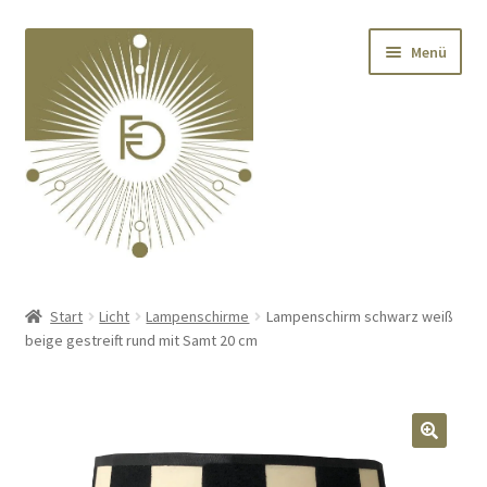
Zur
Zum
Menü
Navigation
Inhalt
springen
springen
Home
Start
Licht
Lampenschirme
Lampenschirm schwarz weiß
beige gestreift rund mit Samt 20 cm
Unterm
Deko
öffnen
Unterm
Textilien
öffnen
🔍
Unterm
Kränze