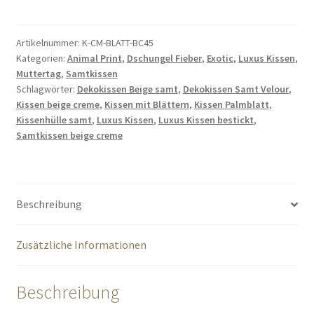
champagner
creme
Palmblatt
Artikelnummer:
K-CM-BLATT-BC45
Kategorien:
Animal Print
,
Dschungel Fieber
,
Exotic
,
Luxus Kissen
,
50
Muttertag
,
Samtkissen
cm
Schlagwörter:
Dekokissen Beige samt
,
Dekokissen Samt Velour
,
Menge
Kissen beige creme
,
Kissen mit Blättern
,
Kissen Palmblatt
,
Kissenhülle samt
,
Luxus Kissen
,
Luxus Kissen bestickt
,
Samtkissen beige creme
Beschreibung
Zusätzliche Informationen
Beschreibung