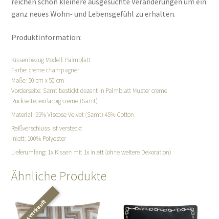
reichen schon kleinere ausgesuchte Veränderungen um ein
ganz neues Wohn- und Lebensgefühl zu erhalten.
Produktinformation:
Kissenbezug Modell: Palmblatt
Farbe: creme champagner
Maße: 50 cm x 50 cm
Vorderseite: Samt bestickt dezent in Palmblatt Muster creme
Rückseite: einfarbig creme (Samt)
Material: 55% Viscose Velvet (Samt) 45% Cotton
Reißverschluss ist versteckt
Inlett: 100% Polyester
Lieferumfang: 1x Kissen mit 1x Inlett (ohne weitere Dekoration)
Ähnliche Produkte