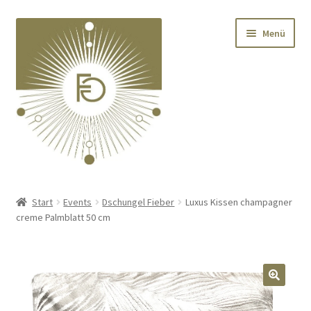
Zur
Zum
Menü
Navigation
Inhalt
springen
springen
Home
Start
Events
Dschungel Fieber
Luxus Kissen champagner
creme Palmblatt 50 cm
Unterm
Deko
öffnen
Unterm
Textilien
öffnen
🔍
Unterm
Kränze