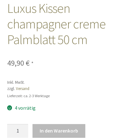
Luxus Kissen
Sales
champagner creme
Vertrag widerrufen
Palmblatt 50 cm
49,90
€
*
Inkl. MwSt.
zzgl.
Versand
Lieferzeit: ca. 2-3 Werktage
4 vorrätig
Luxus
In den Warenkorb
Kissen