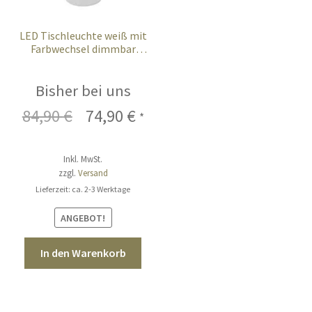
LED Tischleuchte weiß mit
Farbwechsel dimmbar
Touchsensor Akku 38 cm
Bisher bei uns
84,90
€
Ursprünglicher
74,90
€
Aktueller
*
Preis
Preis
Inkl. MwSt.
war:
ist:
zzgl.
Versand
84,90 €
74,90 €.
Lieferzeit: ca. 2-3 Werktage
ANGEBOT!
In den Warenkorb