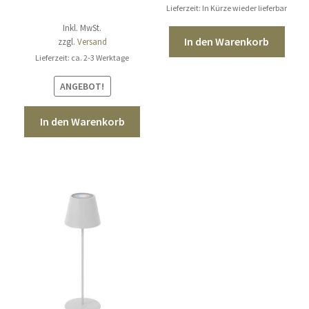
war:
ist:
Lieferzeit: In Kürze wieder lieferbar
Inkl. MwSt.
220,00 €
199,00 €.
In den Warenkorb
zzgl.
Versand
Lieferzeit: ca. 2-3 Werktage
ANGEBOT!
In den Warenkorb