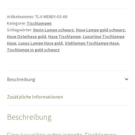
Pferd
Wendy
gold
Artikelnummer:
TL-V-WENDY-GS-69
Kategorie:
Tischlampen
69
Schlagwörter:
Desin Lampe schwarz
,
Hase Lampe gold schwarz
,
cm
Hase Osterhase gold
,
Hase Tischlampe
,
Luxuriöse Tischlampe
Menge
Hase
,
Luxus Lampe Hase gold
,
Stehlampe Tischlampe Hase
,
Tischlampe in gold schwarz
Beschreibung
Zusätzliche Informationen
Beschreibung