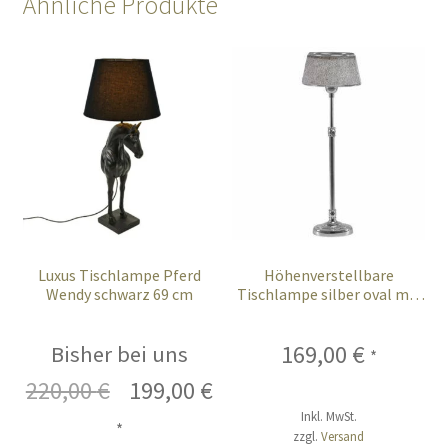
Ähnliche Produkte
Luxus Tischlampe Pferd
Höhenverstellbare
Wendy schwarz 69 cm
Tischlampe silber oval mit
Lampenschirm Kuhfell grau
55 cm
169,00
€
Bisher bei uns
*
220,00
€
Ursprünglicher
199,00
€
Aktueller
Inkl. MwSt.
Preis
Preis
*
zzgl.
Versand