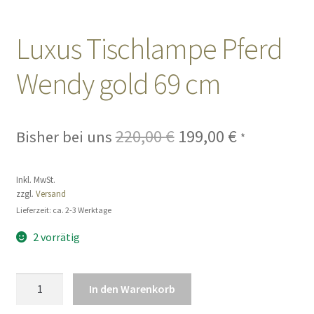
Sales
Luxus Tischlampe Pferd
Wendy gold 69 cm
Vertrag widerrufen
220,00
€
Ursprünglicher
199,00
€
Aktueller
Bisher bei uns
*
Preis
Preis
Inkl. MwSt.
war:
ist:
zzgl.
Versand
220,00 €
199,00 €.
Lieferzeit: ca. 2-3 Werktage
2 vorrätig
Luxus
In den Warenkorb
Tischlampe