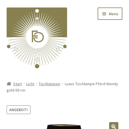
Zur
Zum
Menü
Navigation
Inhalt
springen
springen
Home
Start
Licht
Tischlampen
Luxus Tischlampe Pferd Wendy
gold 69 cm
Unterm
Deko
öffnen
Unterm
Textilien
ANGEBOT!
öffnen
Unterm
Kränze