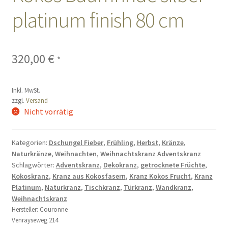
platinum finish 80 cm
Sales
Vertrag widerrufen
320,00
€
*
Inkl. MwSt.
zzgl.
Versand
Nicht vorrätig
Kategorien:
Dschungel Fieber
,
Frühling
,
Herbst
,
Kränze
,
Naturkränze
,
Weihnachten
,
Weihnachtskranz Adventskranz
Schlagwörter:
Adventskranz
,
Dekokranz
,
getrocknete Früchte
,
Kokoskranz
,
Kranz aus Kokosfasern
,
Kranz Kokos Frucht
,
Kranz
Platinum
,
Naturkranz
,
Tischkranz
,
Türkranz
,
Wandkranz
,
Weihnachtskranz
Hersteller:
Couronne
Venrayseweg 214