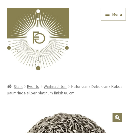
Zur
Zum
Menü
Navigation
Inhalt
springen
springen
Home
Start
Events
Weihnachten
Naturkranz Dekokranz Kokos
Baumrinde silber platinum finish 80 cm
Unterm
Deko
öffnen
Unterm
Textilien
öffnen
🔍
Unterm
Kränze