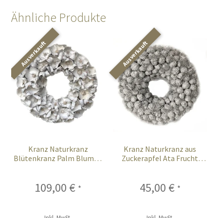
Ähnliche Produkte
Kranz Naturkranz
Kranz Naturkranz aus
Blütenkranz Palm Blumen
Zuckerapfel Ata Frucht
weiß 65 cm
silber 45 cm Glitter finish
109,00
€
45,00
€
*
*
Inkl. MwSt.
Inkl. MwSt.