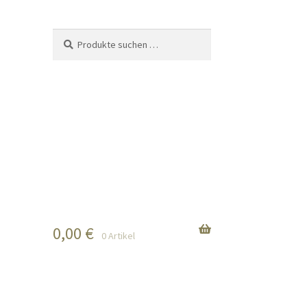
Suchen
Suchen
nach:
0,00
€
0 Artikel