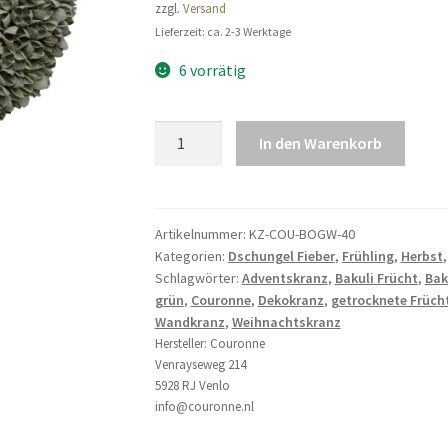
zzgl.
Versand
Lieferzeit: ca. 2-3 Werktage
6 vorrätig
Naturkranz
In den Warenkorb
Dekokranz
Türkranz
aus
Bakuli
Artikelnummer:
KZ-COU-BOGW-40
Kategorien:
Dschungel Fieber
,
Frühling
,
Herbst
old
Schlagwörter:
Adventskranz
,
Bakuli Frücht
,
Bak
green
grün
,
Couronne
,
Dekokranz
,
getrocknete Früch
wash
Wandkranz
,
Weihnachtskranz
40
Hersteller:
Couronne
cm
Venrayseweg 214
Menge
5928 RJ Venlo
info@couronne.nl