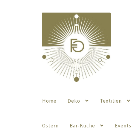
Zur
Zum
Navigation
Inhalt
springen
springen
Home
Deko
Textilien
Ostern
Bar-Küche
Events