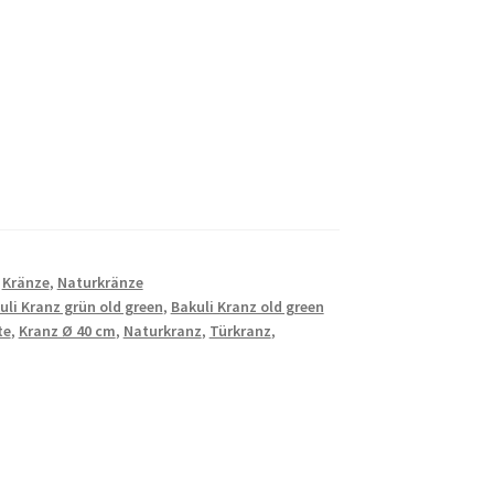
,
Kränze
,
Naturkränze
uli Kranz grün old green
,
Bakuli Kranz old green
te
,
Kranz Ø 40 cm
,
Naturkranz
,
Türkranz
,