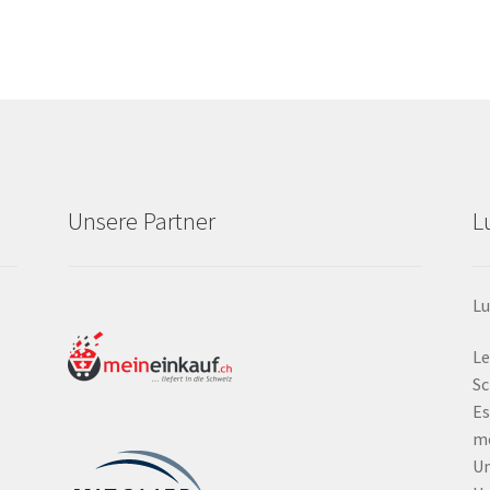
Unsere Partner
L
Lu
Le
Sc
Es
mö
Um