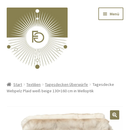
Zur
Zum
Menü
Navigation
Inhalt
springen
springen
Home
Start
Textilien
Tagesdecken Überwürfe
Tagesdecke
Webpelz Plaid weiß beige 130×160 cm in Welloptik
Unterm
Deko
öffnen
Unterm
Textilien
öffnen
🔍
Unterm
Kränze