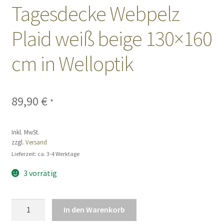
Tagesdecke Webpelz
Sales
Plaid weiß beige 130×160
Vertrag widerrufen
cm in Welloptik
89,90
€
*
Inkl. MwSt.
zzgl.
Versand
Lieferzeit: ca. 3-4 Werktage
3 vorrätig
Tagesdecke
In den Warenkorb
Webpelz