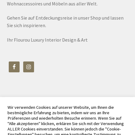
Wohnaccessoires und Möbeln aus aller Welt.
Gehen Sie auf Entdeckungsreise in unser Shop und lassen
Sie sich inspirieren.
Ihr Flourou Luxury Interior Design & Art
Wir verwenden Cookies auf unserer Website, um Ihnen die
© Flourou Luxury Interior Design & Art 2026
bestmögliche Erfahrung zu bieten, indem wir uns an Ihre
Datenschutz
Erstellt mit WooCommerce
.
Präferenzen und wiederholten Besuche erinnern. Wenn Sie auf
"Alle akzeptieren" klicken, erklären Sie sich mit der Verwendung
ALLER Cookies einverstanden. Sie können jedoch die "Cookie-
Einstellungen" besuchen, um eine kontrollierte Zustimmung zu