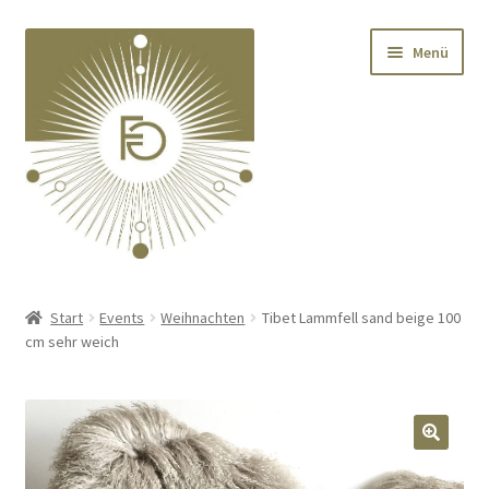
Zur
Zum
Menü
Navigation
Inhalt
springen
springen
Home
Start
Events
Weihnachten
Tibet Lammfell sand beige 100
cm sehr weich
Unterm
Deko
öffnen
Unterm
Textilien
öffnen
🔍
Unterm
Kränze