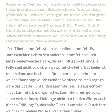
Material: echtes Tibet Lammfell, mongolisches Lammfell flauschig, gelockter
Sheepskin Langfloor, sehr weich Rückseite: echt Leder Farbe: sand beige,
gefärbt Maße ca. 100cm x 55-60 cm längste und breiteste Stelle, wirkt größer
durch den langen Floor Ein Artikel passend zu Loft, Industrial und Hütten
Style, Chalet und Landhausstil Haarlänge: 10-13 cm Premium Qualität
Edles Style, flauschiges Haar mit extra weichem Griff Kein verfilzen, kein
kratzen, sehr weich Handarbeit de Luxe – jedes Fell ein Unikat Lieferumfang:
1 Fell wie beschrieben, ohne weitere Dekoration
Das Tibet Lammfell ist ein sehr edles Lammfell. Es
unterscheidet sich zu den anderen Lammfellen durch
lange seidenweiche Haare, die sehr oft gelockt sind.Die
Felle sind nicht so dick wie gewöhnliche Felle. Das Leder ist
relativ dünn und leicht – dafür haben sie aber ein sehr
weiche flauschige wunderschöne Vorderseite. Man sagt es
wäre das Edelfell unter den Lammfellen. Fell aus echtem
Tibet Lammfell, mongolisches Lammfell, fein gelockt,
super weich. Unsere Lieblinge nicht nur für den Winter auch
für den Frühling: Zauberhafte Tibet -Lammfelle. Durch Ihre
weiche und seidige Wolle sind die flauschigen