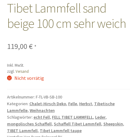
Tibet Lammfell sand
Sales
beige 100 cm sehr weich
Vertrag widerrufen
119,00
€
*
Inkl. MwSt.
zzgl.
Versand
Nicht vorrätig
Artikelnummer:
F-TL-VB-SB-100
Kategorien:
Chalet-Hirsch Deko
,
Felle
,
Herbst
,
Tibetische
Lammfelle
,
Weihnachten
Schlagwörter:
echt Fell
,
FELL TIBET LAMMFELL
,
Leder
,
mongolisches Schaffell
,
Schaffell Tibet Lammfell
,
Sheepskin
,
TIBET Lammfell
,
Tibet Lammfell taupe