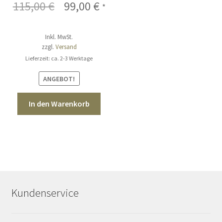
115,00
€
Ursprünglicher
99,00
€
Aktueller
*
Preis
Preis
Inkl. MwSt.
war:
ist:
zzgl.
Versand
115,00 €
99,00 €.
Lieferzeit: ca. 2-3 Werktage
ANGEBOT!
In den Warenkorb
Kundenservice