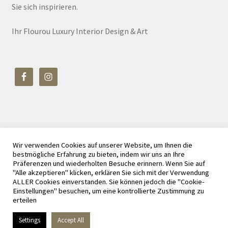
Sie sich inspirieren.
Ihr Flourou Luxury Interior Design & Art
Wir verwenden Cookies auf unserer Website, um Ihnen die
© Flourou Luxury Interior Design & Art 2026
bestmögliche Erfahrung zu bieten, indem wir uns an Ihre
Datenschutz
Erstellt mit WooCommerce
.
Präferenzen und wiederholten Besuche erinnern. Wenn Sie auf
"Alle akzeptieren" klicken, erklären Sie sich mit der Verwendung
ALLER Cookies einverstanden. Sie können jedoch die "Cookie-
Einstellungen" besuchen, um eine kontrollierte Zustimmung zu
erteilen
Vertrag widerrufen
Settings
Accept All
0