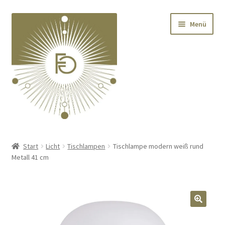
Zur
Zum
Menü
Navigation
Inhalt
springen
springen
Home
Start
Licht
Tischlampen
Tischlampe modern weiß rund
Metall 41 cm
Unterm
Deko
öffnen
Unterm
Textilien
öffnen
🔍
Unterm
Kränze