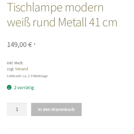
Tischlampe modern
Sales
weiß rund Metall 41 cm
Vertrag widerrufen
149,00
€
*
Inkl. MwSt.
zzgl.
Versand
Lieferzeit: ca. 2-3 Werktage
2 vorrätig
Tischlampe
In den Warenkorb
modern
weiß
rund