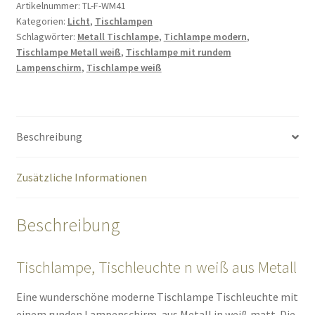
Metall
Artikelnummer:
TL-F-WM41
Kategorien:
Licht
,
Tischlampen
41
Schlagwörter:
Metall Tischlampe
,
Tichlampe modern
,
cm
Tischlampe Metall weiß
,
Tischlampe mit rundem
Menge
Lampenschirm
,
Tischlampe weiß
Beschreibung
Zusätzliche Informationen
Beschreibung
Tischlampe, Tischleuchte n weiß aus Metall
Eine wunderschöne moderne Tischlampe Tischleuchte mit
einem runden Lampenschirm, aus Metall in weiß matt. Die